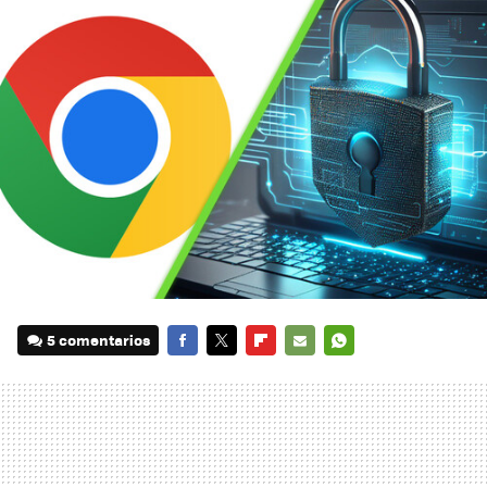
5 comentarios
FACEBOOK
TWITTER
FLIPBOARD
E-
WHATSAPP
MAIL