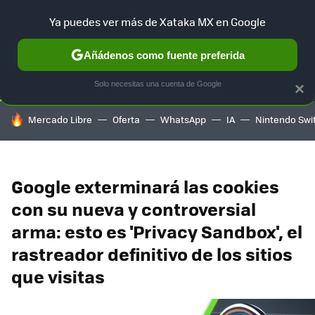
Ya puedes ver más de Xataka MX en Google
SELECCIÓN
GAMING
HOME
AUTO
TERRITORIO SAM
Añádenos como fuente preferida
Solo necesitas una cuenta de Google
×
HOY SE HABLA DE
Mercado Libre
Oferta
WhatsApp
IA
Nintendo Swi
Google exterminará las cookies
con su nueva y controversial
arma: esto es 'Privacy Sandbox', el
rastreador definitivo de los sitios
que visitas