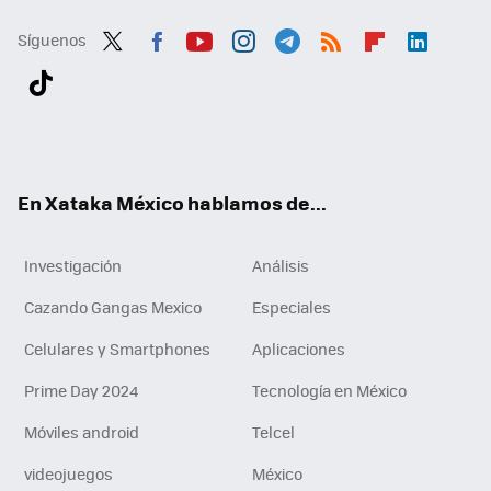
Síguenos
Twit
Fac
You
Inst
Tele
RSS
Flip
Link
ter
ebo
tub
agr
gra
boa
edI
Tikt
ok
e
am
m
rd
n
ok
En Xataka México hablamos de...
Investigación
Análisis
Cazando Gangas Mexico
Especiales
Celulares y Smartphones
Aplicaciones
Prime Day 2024
Tecnología en México
Móviles android
Telcel
videojuegos
México