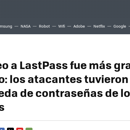
msung
NASA
Robot
Wifi
Adobe
Netflix
Google
eo a LastPass fue más gra
: los atacantes tuviero
veda de contraseñas de l
s