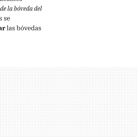
 de la bóveda del
s se
ar
las bóvedas