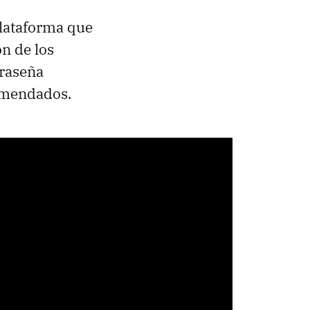
plataforma que
ón de los
traseña
comendados.