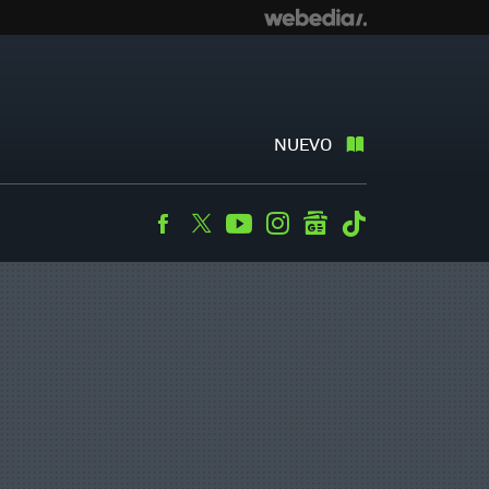
NUEVO
Facebook
Twitter
Youtube
Instagram
googlenews
Tiktok