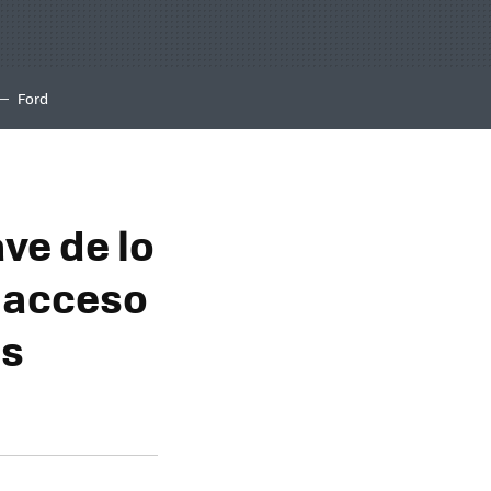
Ford
ve de lo
n acceso
os