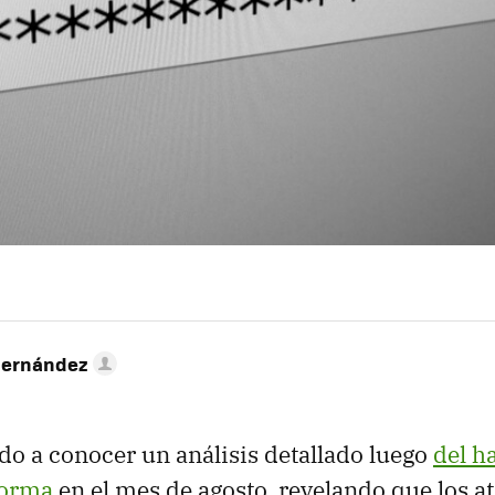
Hernández
do a conocer un análisis detallado luego
del h
forma
en el mes de agosto, revelando que los a