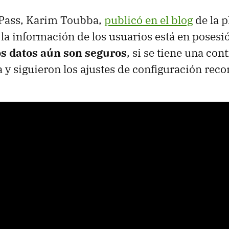
tPass, Karim Toubba,
publicó en el blog
de la 
 la información de los usuarios está en posesi
s datos aún son seguros
, si se tiene una con
 y siguieron los ajustes de configuración re