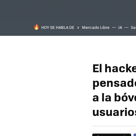
HOY SE HABLA DE
Mercado Libre
IA
Sa
El hack
pensado
a la bó
usuario