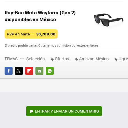
Ray-Ban Meta Wayfarer (Gen 2)
disponibles en México
PVP en Meta —
$
8,769.00
El precio podría variar. Obtenemos comisión por estos enlaces
TEMAS
Selección
Ofertas
Amazon México
Ugr
FACEBOOK
TWITTER
FLIPBOARD
E-
WHATSAPP
MAIL
ENTRAR Y ENVIAR UN COMENTARIO