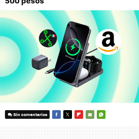
500 pesos
Sin comentarios
FACEBOOK
TWITTER
FLIPBOARD
E-
WHATSAPP
MAIL