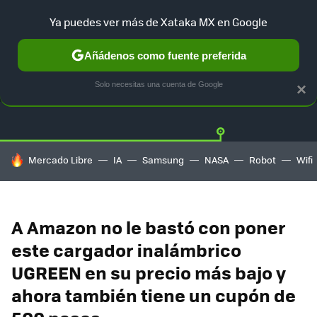
Ya puedes ver más de Xataka MX en Google
Añádenos como fuente preferida
OFERTAS
GUÍA DE COMPRAS
MERCADO LIBRE
AMAZON
Solo necesitas una cuenta de Google
×
HOY SE HABLA DE
Mercado Libre
IA
Samsung
NASA
Robot
Wifi
A Amazon no le bastó con poner
este cargador inalámbrico
UGREEN en su precio más bajo y
ahora también tiene un cupón de