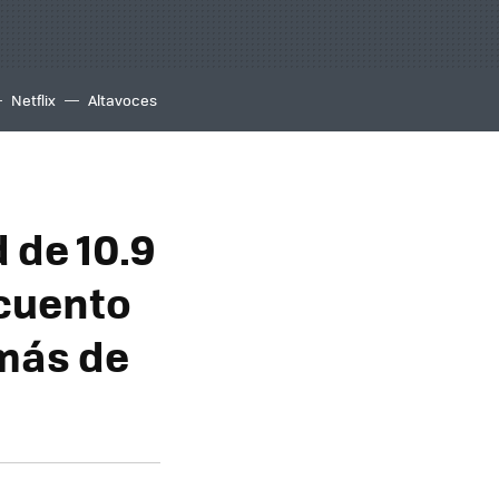
Netflix
Altavoces
 de 10.9
scuento
 más de