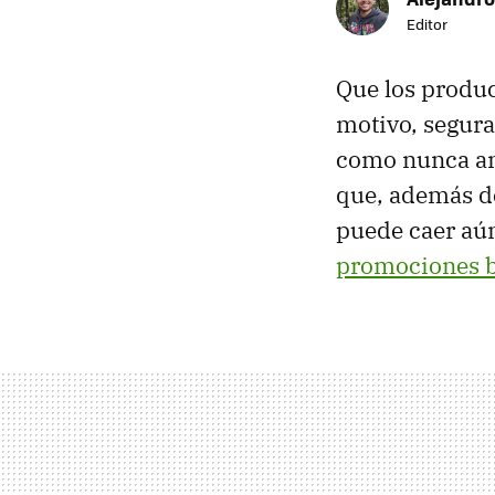
Editor
Que los produc
motivo, segura
como nunca an
que, además de
puede caer aú
promociones b