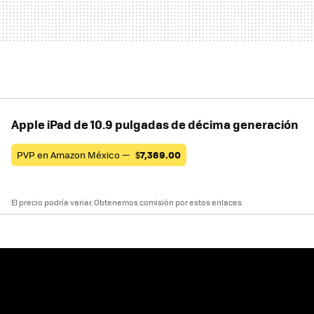
Apple iPad de 10.9 pulgadas de décima generación
PVP en Amazon México —
$
7,369.00
El precio podría variar. Obtenemos comisión por estos enlaces