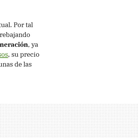
al. Por tal
 rebajando
eneración
, ya
sos
, su precio
unas de las