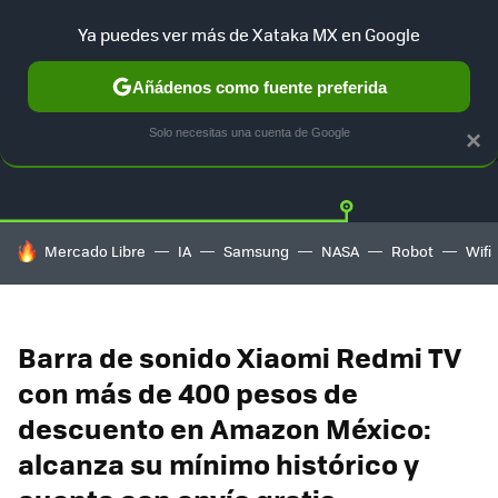
Ya puedes ver más de Xataka MX en Google
Añádenos como fuente preferida
OFERTAS
GUÍA DE COMPRAS
MERCADO LIBRE
AMAZON
Solo necesitas una cuenta de Google
×
HOY SE HABLA DE
Mercado Libre
IA
Samsung
NASA
Robot
Wifi
Barra de sonido Xiaomi Redmi TV
con más de 400 pesos de
descuento en Amazon México:
alcanza su mínimo histórico y