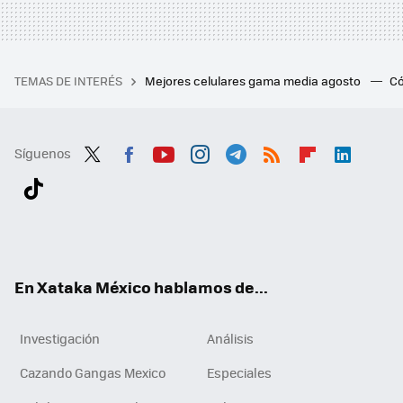
TEMAS DE INTERÉS
Mejores celulares gama media agosto
Có
Síguenos
Twit
Fac
You
Inst
Tele
RSS
Flip
Link
ter
ebo
tub
agr
gra
boa
edI
Tikt
ok
e
am
m
rd
n
ok
En Xataka México hablamos de...
Investigación
Análisis
Cazando Gangas Mexico
Especiales