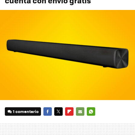
cuenta con envío gratis
1 comentario
FACEBOOK
TWITTER
FLIPBOARD
E-
WHATSAPP
MAIL