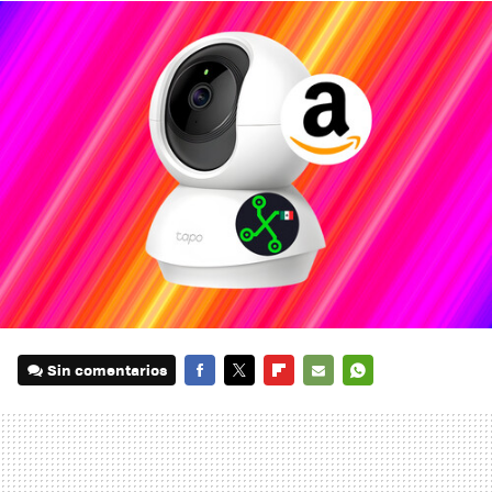
Sin comentarios
FACEBOOK
TWITTER
FLIPBOARD
E-
WHATSAPP
MAIL