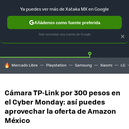
Ya puedes ver más de Xataka MX en Google
Añádenos como fuente preferida
OFERTAS
GUÍA DE COMPRAS
MERCADO LIBRE
AMAZON
Solo necesitas una cuenta de Google
×
HOY SE HABLA DE
Mercado Libre
Playstation
Samsung
Xiaomi
LG
Cámara TP-Link por 300 pesos en
el Cyber Monday: así puedes
aprovechar la oferta de Amazon
México