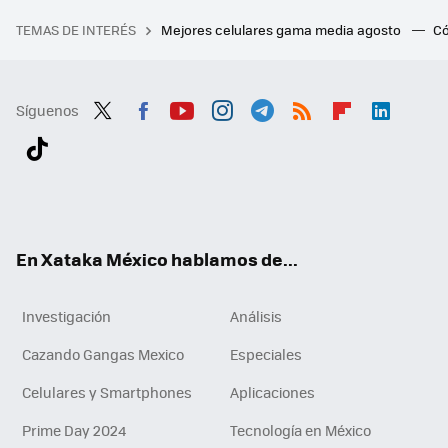
TEMAS DE INTERÉS
Mejores celulares gama media agosto
Có
Síguenos
Twit
Fac
You
Inst
Tele
RSS
Flip
Link
ter
ebo
tub
agr
gra
boa
edI
Tikt
ok
e
am
m
rd
n
ok
En Xataka México hablamos de...
Investigación
Análisis
Cazando Gangas Mexico
Especiales
Celulares y Smartphones
Aplicaciones
Prime Day 2024
Tecnología en México