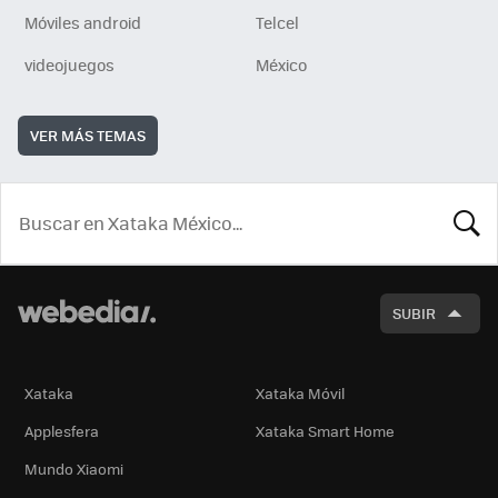
Móviles android
Telcel
videojuegos
México
VER MÁS TEMAS
BUSCA
SUBIR
Xataka
Xataka Móvil
Applesfera
Xataka Smart Home
Mundo Xiaomi