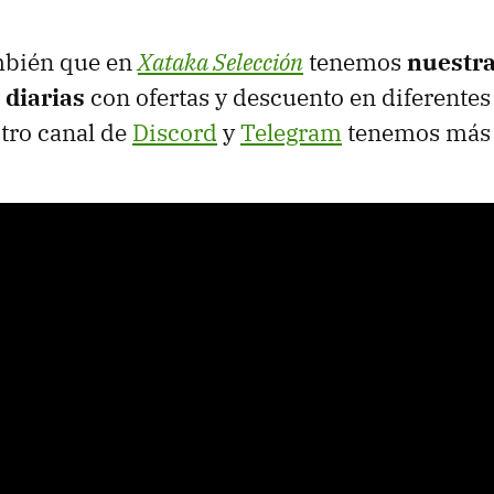
mbién que en
Xataka Selección
tenemos
nuestr
 diarias
con ofertas y descuento en diferentes
stro canal de
Discord
y
Telegram
tenemos más 