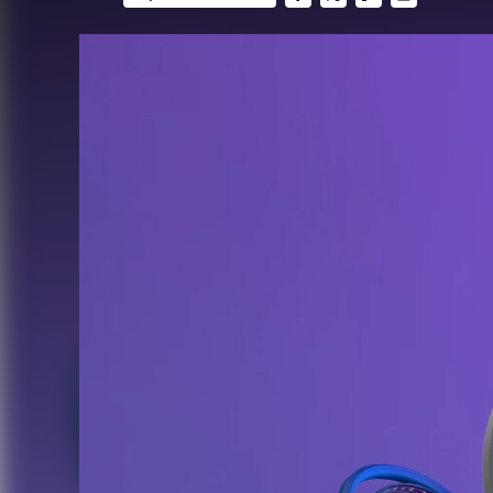
FACEBOOK
TWITTER
FLIPBOARD
E-
MAIL