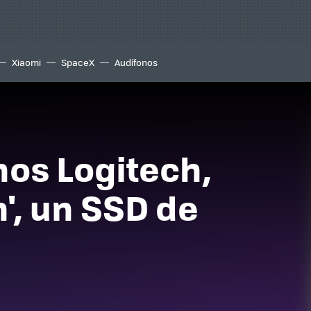
Xiaomi
SpaceX
Audífonos
os Logitech,
n', un SSD de