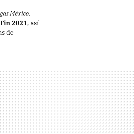
gas México
.
Fin 2021
, así
as de