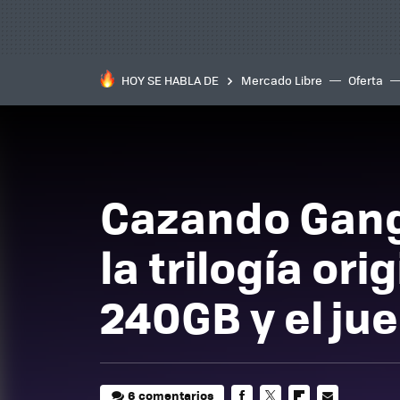
HOY SE HABLA DE
Mercado Libre
Oferta
Cazando Gang
la trilogía or
240GB y el ju
6 comentarios