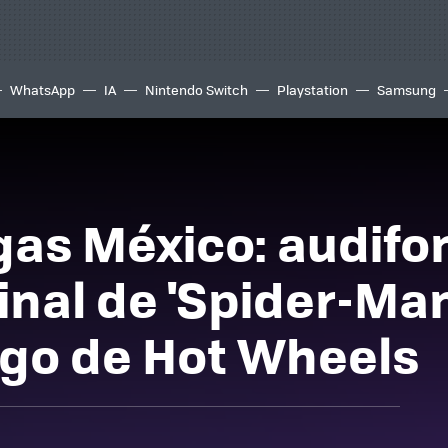
WhatsApp
IA
Nintendo Switch
Playstation
Samsung
as México: audifon
iginal de 'Spider-Ma
ego de Hot Wheels