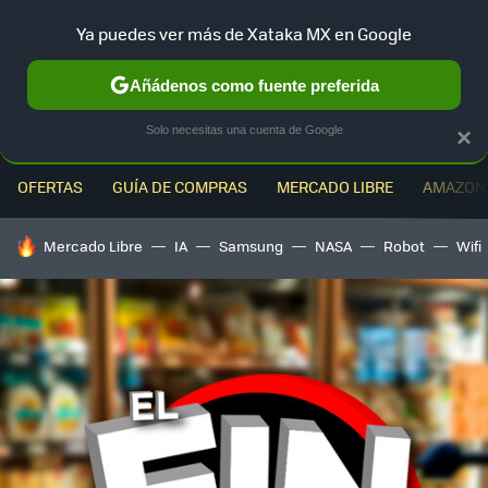
Ya puedes ver más de Xataka MX en Google
MENÚ
NUEVO
Añádenos como fuente preferida
Solo necesitas una cuenta de Google
×
OFERTAS
GUÍA DE COMPRAS
MERCADO LIBRE
AMAZON
HOY SE HABLA DE
Mercado Libre
IA
Samsung
NASA
Robot
Wifi