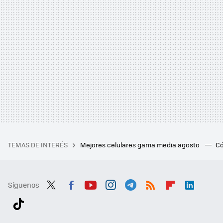
TEMAS DE INTERÉS
Mejores celulares gama media agosto
Có
Síguenos
Twit
Fac
You
Inst
Tele
RSS
Flip
Link
ter
ebo
tub
agr
gra
boa
edI
Tikt