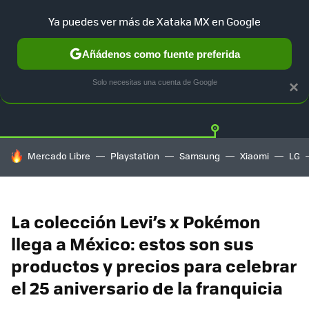
Ya puedes ver más de Xataka MX en Google
Añádenos como fuente preferida
OFERTAS
GUÍA DE COMPRAS
MERCADO LIBRE
AMAZON
Solo necesitas una cuenta de Google
×
HOY SE HABLA DE
Mercado Libre
Playstation
Samsung
Xiaomi
LG
La colección Levi’s x Pokémon
llega a México: estos son sus
productos y precios para celebrar
el 25 aniversario de la franquicia