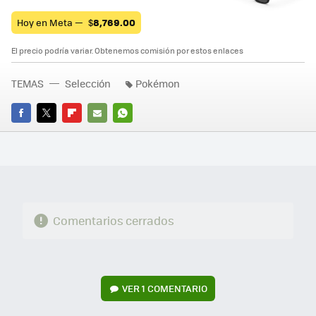
Hoy en Meta —
$
8,769.00
El precio podría variar. Obtenemos comisión por estos enlaces
TEMAS
Selección
Pokémon
FACEBOOK
TWITTER
FLIPBOARD
E-
WHATSAPP
MAIL
Comentarios cerrados
VER
1 COMENTARIO