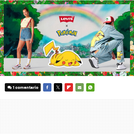
1 comentario
FACEBOOK
TWITTER
FLIPBOARD
E-
WHATSAPP
MAIL