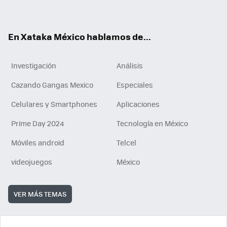
ok
e
am
m
rd
n
ok
En Xataka México hablamos de...
Investigación
Análisis
Cazando Gangas Mexico
Especiales
Celulares y Smartphones
Aplicaciones
Prime Day 2024
Tecnología en México
Móviles android
Telcel
videojuegos
México
VER MÁS TEMAS