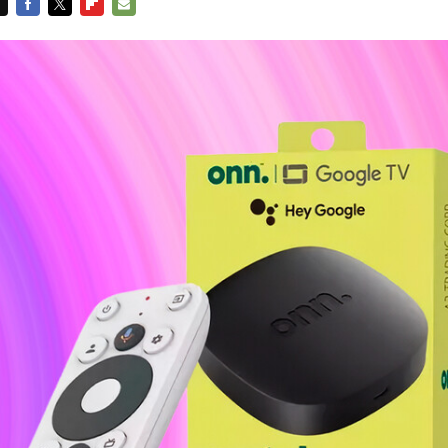
FACEBOOK
TWITTER
FLIPBOARD
E-
MAIL