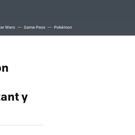
tar Wars
Game Pass
Pokémon
on
ant y