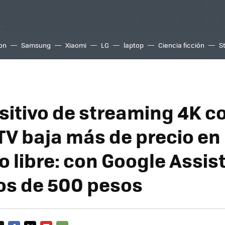
ion
Samsung
Xiaomi
LG
laptop
Ciencia ficción
S
ositivo de streaming 4K c
TV baja más de precio en
 libre: con Google Assist
s de 500 pesos