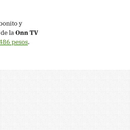
bonito y
 de la
Onn TV
486 pesos
.