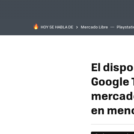
HOY SE HABLA DE
Mercado Libre
Playstat
El disp
Google 
mercado
en meno