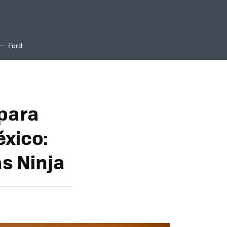
Ford
 para
xico:
as Ninja