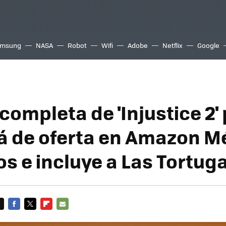
msung
NASA
Robot
Wifi
Adobe
Netflix
Google
completa de 'Injustice 2'
á de oferta en Amazon Mé
s e incluye a Las Tortug
FACEBOOK
TWITTER
FLIPBOARD
E-