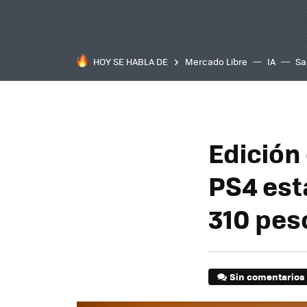
HOY SE HABLA DE
Mercado Libre
IA
Sa
Edición 
PS4 est
310 peso
Sin comentarios