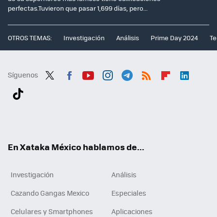
perfectas.Tuvieron que pasar 1,699 días, pero...
OTROS TEMAS:
Investigación
Análisis
Prime Day 2024
Te
Síguenos
Twit
Fac
You
Inst
Tele
RSS
Flip
Link
ter
ebo
tub
agr
gra
boa
edI
Tikt
ok
e
am
m
rd
n
ok
En Xataka México hablamos de...
Investigación
Análisis
Cazando Gangas Mexico
Especiales
Celulares y Smartphones
Aplicaciones