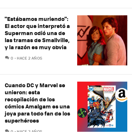
"Estábamos muriendo":
El actor que interpretó a
Superman odió una de
las tramas de Smallville,
y la razón es muy obvia
COMENTARIOS
0
HACE 2 AÑOS
Cuando DC y Marvel se
unieron: esta
recopilación de los
cómics Amalgam es una
joya para todo fan de los
superhéroes
COMENTARIOS
0
HACE 2 AÑOS