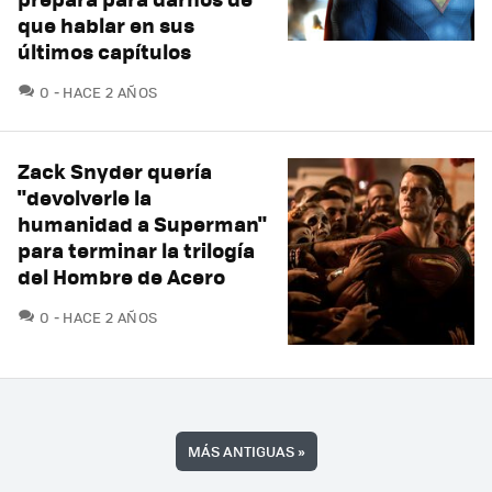
que hablar en sus
últimos capítulos
COMENTARIOS
0
HACE 2 AÑOS
Zack Snyder quería
"devolverle la
humanidad a Superman"
para terminar la trilogía
del Hombre de Acero
COMENTARIOS
0
HACE 2 AÑOS
MÁS ANTIGUAS
»