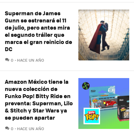
Superman de James
Gunn se estrenará el 11
de julio, pero antes mira
el segundo tráiler que
marca el gran reinicio de
DC
COMENTARIOS
0
HACE UN AÑO
Amazon México tiene la
nueva colección de
Funko Pop! Bitty Ride en
preventa: Superman, Lilo
& Stitch y Star Wars ya
se pueden apartar
COMENTARIOS
0
HACE UN AÑO