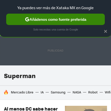
Ya puedes ver más de Xataka MX en Google
SELECCIÓN
GAMING
HOME
AUTO
TERRITORIO SAM
Añádenos como fuente preferida
Solo necesitas una cuenta de Google
×
Superman
HOY SE HABLA DE
Mercado Libre
IA
Samsung
NASA
Robot
Wifi
Al menos DC sabe hacer