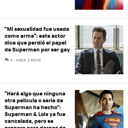
"Mi sexualidad fue usada
como arma": este actor
dice que perdió el papel
de Superman por ser gay
COMENTARIOS
0
HACE 2 AÑOS
"Hará algo que ninguna
otra película o serie de
Superman ha hecho":
Superman & Lois ya fue
cancelada, pero se
prepara para darnos de