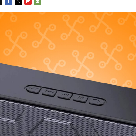
FACEBOOK
TWITTER
FLIPBOARD
E-
MAIL