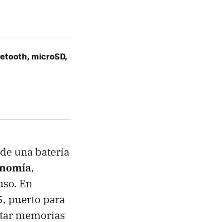
uetooth, microSD,
de una batería
onomía
,
uso. En
, puerto para
ctar memorias