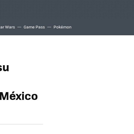
tar Wars
Game Pass
Pokémon
su
 México