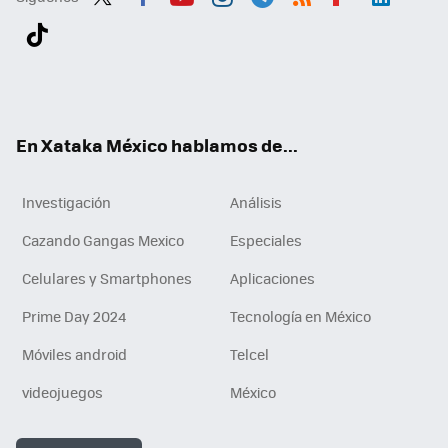
Twit
Fac
You
Inst
Tele
RSS
Flip
Link
ter
ebo
tub
agr
gra
boa
edI
Tikt
ok
e
am
m
rd
n
ok
En Xataka México hablamos de...
Investigación
Análisis
Cazando Gangas Mexico
Especiales
Celulares y Smartphones
Aplicaciones
Prime Day 2024
Tecnología en México
Móviles android
Telcel
videojuegos
México