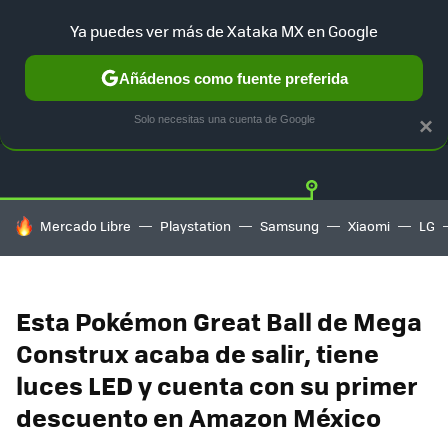
Ya puedes ver más de Xataka MX en Google
Añádenos como fuente preferida
OFERTAS
GUÍA DE COMPRAS
MERCADO LIBRE
AMAZON
Solo necesitas una cuenta de Google
×
HOY SE HABLA DE
Mercado Libre
Playstation
Samsung
Xiaomi
LG
Esta Pokémon Great Ball de Mega
Construx acaba de salir, tiene
luces LED y cuenta con su primer
descuento en Amazon México