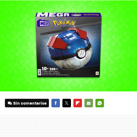
Sin comentarios
FACEBOOK
TWITTER
FLIPBOARD
E-
WHATSAPP
MAIL