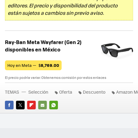
editores. El precio y disponibilidad del producto
están sujetos a cambios sin previo aviso.
Ray-Ban Meta Wayfarer (Gen 2)
disponibles en México
Hoy en Meta —
$
8,769.00
El precio podría variar. Obtenemos comisión por estos enlaces
TEMAS
Selección
Oferta
Descuento
Amazon M
FACEBOOK
TWITTER
FLIPBOARD
E-
WHATSAPP
MAIL