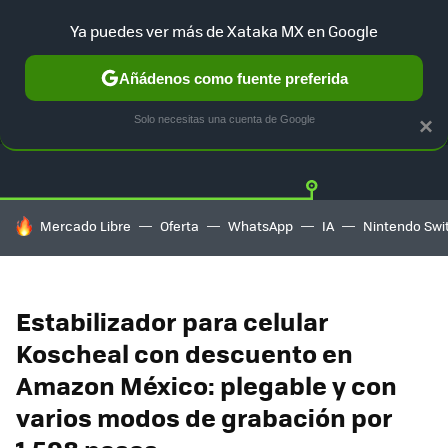
Ya puedes ver más de Xataka MX en Google
Añádenos como fuente preferida
OFERTAS
GUÍA DE COMPRAS
MERCADO LIBRE
AMAZON
Solo necesitas una cuenta de Google
×
HOY SE HABLA DE
Mercado Libre
Oferta
WhatsApp
IA
Nintendo Swi
Estabilizador para celular
Koscheal con descuento en
Amazon México: plegable y con
varios modos de grabación por