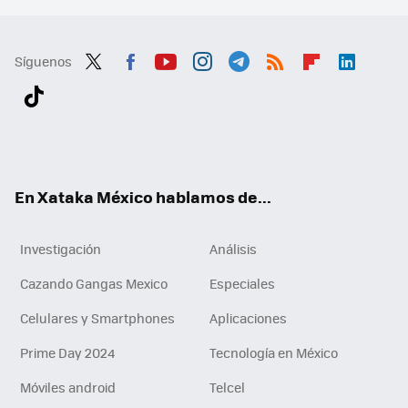
Síguenos
Twit
Fac
You
Inst
Tele
RSS
Flip
Link
ter
ebo
tub
agr
gra
boa
edI
Tikt
ok
e
am
m
rd
n
ok
En Xataka México hablamos de...
Investigación
Análisis
Cazando Gangas Mexico
Especiales
Celulares y Smartphones
Aplicaciones
Prime Day 2024
Tecnología en México
Móviles android
Telcel