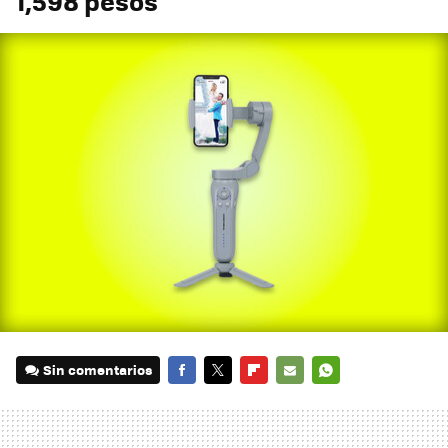
1,598 pesos
Sin comentarios
FACEBOOK
TWITTER
FLIPBOARD
E-
WHATSAPP
MAIL