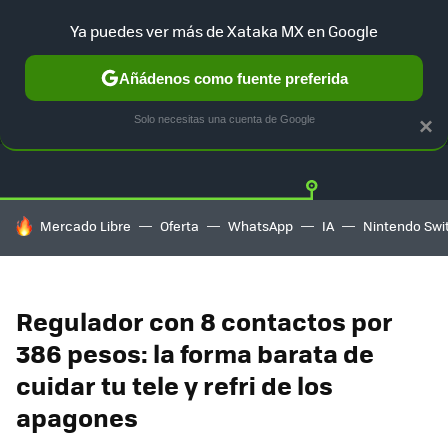
Ya puedes ver más de Xataka MX en Google
Añádenos como fuente preferida
OFERTAS
GUÍA DE COMPRAS
MERCADO LIBRE
AMAZON
Solo necesitas una cuenta de Google
×
HOY SE HABLA DE
Mercado Libre
Oferta
WhatsApp
IA
Nintendo Swi
Regulador con 8 contactos por
386 pesos: la forma barata de
cuidar tu tele y refri de los
apagones