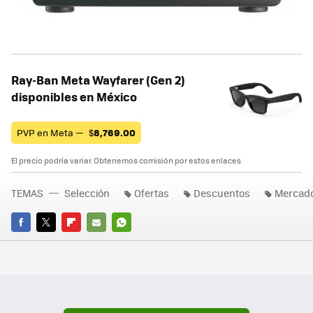
Ray-Ban Meta Wayfarer (Gen 2)
disponibles en México
PVP en Meta —
$
8,769.00
El precio podría variar. Obtenemos comisión por estos enlaces
TEMAS
Selección
Ofertas
Descuentos
Mercado
FACEBOOK
TWITTER
FLIPBOARD
E-
WHATSAPP
MAIL