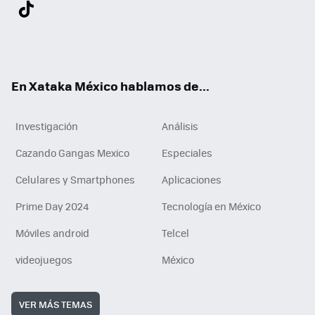
Twit
Fac
You
Inst
Tele
RSS
Flip
Link
ter
ebo
tub
agr
gra
boa
edI
Tikt
ok
e
am
m
rd
n
ok
En Xataka México hablamos de...
Investigación
Análisis
Cazando Gangas Mexico
Especiales
Celulares y Smartphones
Aplicaciones
Prime Day 2024
Tecnología en México
Móviles android
Telcel
videojuegos
México
VER MÁS TEMAS