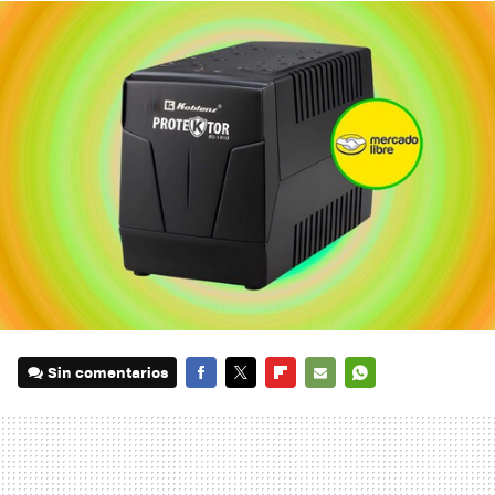
Sin comentarios
FACEBOOK
TWITTER
FLIPBOARD
E-
WHATSAPP
MAIL