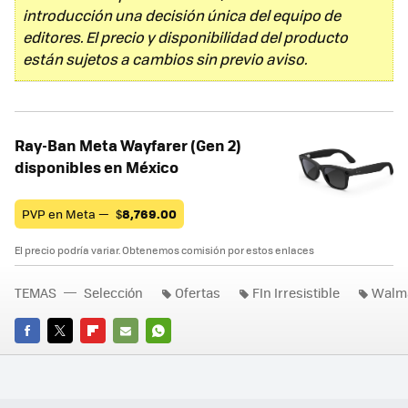
introducción una decisión única del equipo de
editores. El precio y disponibilidad del producto
están sujetos a cambios sin previo aviso.
Ray-Ban Meta Wayfarer (Gen 2)
disponibles en México
PVP en Meta —
$
8,769.00
El precio podría variar. Obtenemos comisión por estos enlaces
TEMAS
Selección
Ofertas
FIn Irresistible
Walm
FACEBOOK
TWITTER
FLIPBOARD
E-
WHATSAPP
MAIL