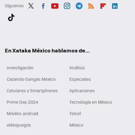
Síguenos
Twit
Fac
You
Inst
Tele
RSS
Flip
Link
ter
ebo
tub
agr
gra
boa
edI
Tikt
ok
e
am
m
rd
n
ok
En Xataka México hablamos de...
Investigación
Análisis
Cazando Gangas Mexico
Especiales
Celulares y Smartphones
Aplicaciones
Prime Day 2024
Tecnología en México
Móviles android
Telcel
videojuegos
México