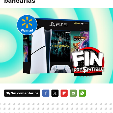
bancarias
Sin comentarios
FACEBOOK
TWITTER
FLIPBOARD
E-
WHATSAPP
MAIL