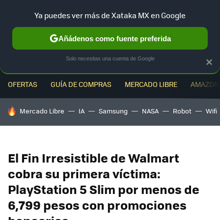
Ya puedes ver más de Xataka MX en Google
MENÚ
NUEVO
Añádenos como fuente preferida
Solo necesitas una cuenta de Google
×
OFERTAS
GUÍA DE COMPRAS
MERCADO LIBRE
AMAZON
HOY SE HABLA DE
Mercado Libre
IA
Samsung
NASA
Robot
Wifi
El Fin Irresistible de Walmart
cobra su primera víctima:
PlayStation 5 Slim por menos de
6,799 pesos con promociones