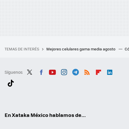
TEMAS DE INTERÉS
Mejores celulares gama media agosto
Có
Síguenos
Twit
Fac
You
Inst
Tele
RSS
Flip
Link
ter
ebo
tub
agr
gra
boa
edI
Tikt
ok
e
am
m
rd
n
ok
En Xataka México hablamos de...