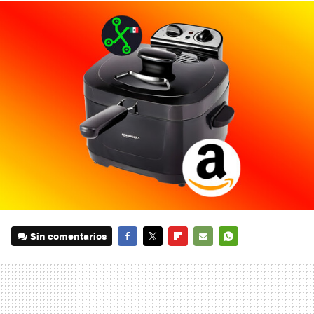
Sin comentarios
FACEBOOK
TWITTER
FLIPBOARD
E-
WHATSAPP
MAIL