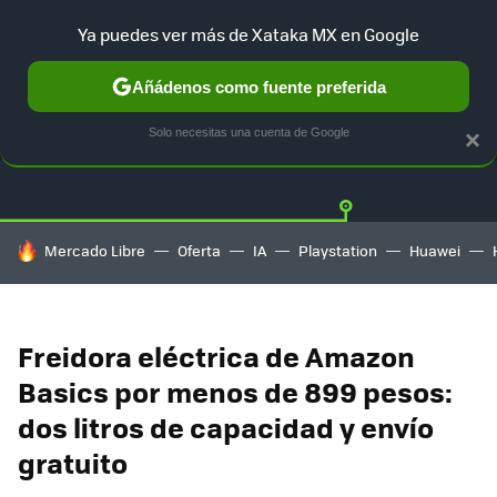
Ya puedes ver más de Xataka MX en Google
Añádenos como fuente preferida
OFERTAS
GUÍA DE COMPRAS
MERCADO LIBRE
AMAZON
Solo necesitas una cuenta de Google
×
HOY SE HABLA DE
Mercado Libre
Oferta
IA
Playstation
Huawei
Freidora eléctrica de Amazon
Basics por menos de 899 pesos:
dos litros de capacidad y envío
gratuito