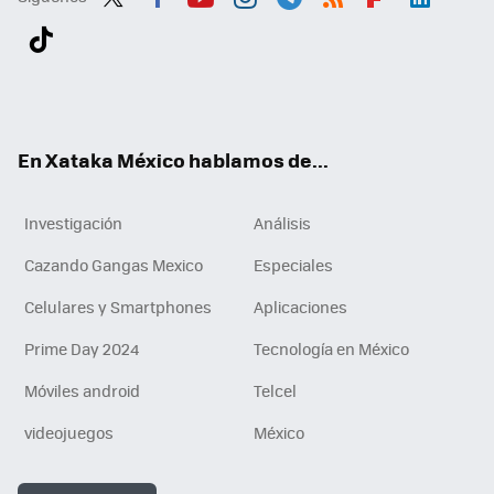
Twit
Fac
You
Inst
Tele
RSS
Flip
Link
ter
ebo
tub
agr
gra
boa
edI
Tikt
ok
e
am
m
rd
n
ok
En Xataka México hablamos de...
Investigación
Análisis
Cazando Gangas Mexico
Especiales
Celulares y Smartphones
Aplicaciones
Prime Day 2024
Tecnología en México
Móviles android
Telcel
videojuegos
México