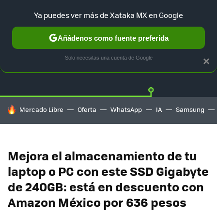
Ya puedes ver más de Xataka MX en Google
Añádenos como fuente preferida
OFERTAS
GUÍA DE COMPRAS
MERCADO LIBRE
AMAZON
Solo necesitas una cuenta de Google
×
HOY SE HABLA DE
Mercado Libre
Oferta
WhatsApp
IA
Samsung
Mejora el almacenamiento de tu
laptop o PC con este SSD Gigabyte
de 240GB: está en descuento con
Amazon México por 636 pesos