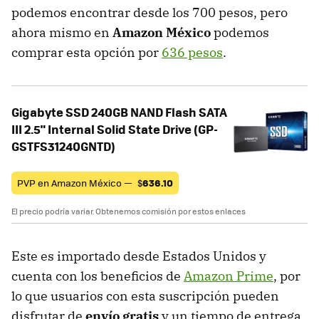
podemos encontrar desde los 700 pesos, pero
ahora mismo en
Amazon México
podemos
comprar esta opción por
636 pesos
.
Gigabyte SSD 240GB NAND Flash SATA
III 2.5" Internal Solid State Drive (GP-
GSTFS31240GNTD)
PVP en Amazon México —
$
636.10
El precio podría variar. Obtenemos comisión por estos enlaces
Este es importado desde Estados Unidos y
cuenta con los beneficios de
Amazon Prime
, por
lo que usuarios con esta suscripción pueden
disfrutar de
envío gratis
y un tiempo de entrega