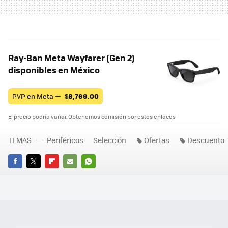
Ray-Ban Meta Wayfarer (Gen 2)
disponibles en México
PVP en Meta —
$
8,769.00
El precio podría variar. Obtenemos comisión por estos enlaces
TEMAS
Periféricos
Selección
Ofertas
Descuento
FACEBOOK
TWITTER
FLIPBOARD
E-
WHATSAPP
MAIL