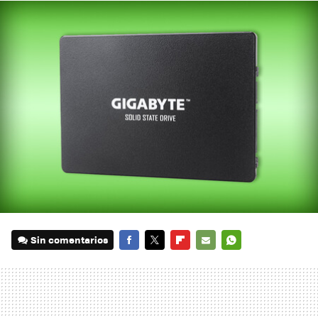
Sin comentarios
FACEBOOK
TWITTER
FLIPBOARD
E-
WHATSAPP
MAIL