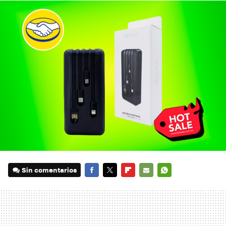
Sin comentarios
FACEBOOK
TWITTER
FLIPBOARD
E-
WHATSAPP
MAIL