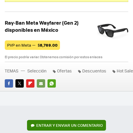
Ray-Ban Meta Wayfarer (Gen 2)
disponibles en México
PVP en Meta —
$
8,769.00
El precio podría variar. Obtenemos comisión por estos enlaces
TEMAS
Selección
Ofertas
Descuentos
Hot Sal
FACEBOOK
TWITTER
FLIPBOARD
E-
WHATSAPP
MAIL
ENTRAR Y ENVIAR UN COMENTARIO