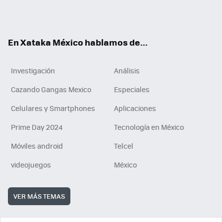
Tikt
ok
e
am
m
rd
n
ok
En Xataka México hablamos de...
Investigación
Análisis
Cazando Gangas Mexico
Especiales
Celulares y Smartphones
Aplicaciones
Prime Day 2024
Tecnología en México
Móviles android
Telcel
videojuegos
México
VER MÁS TEMAS