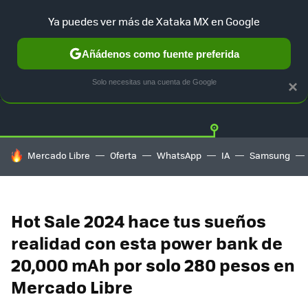
Ya puedes ver más de Xataka MX en Google
Añádenos como fuente preferida
OFERTAS
GUÍA DE COMPRAS
MERCADO LIBRE
AMAZON
Solo necesitas una cuenta de Google
×
HOY SE HABLA DE
Mercado Libre
Oferta
WhatsApp
IA
Samsung
Hot Sale 2024 hace tus sueños
realidad con esta power bank de
20,000 mAh por solo 280 pesos en
Mercado Libre