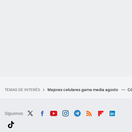
TEMAS DE INTERÉS
Mejores celulares gama media agosto
Có
Síguenos
Twit
Fac
You
Inst
Tele
RSS
Flip
Link
ter
ebo
tub
agr
gra
boa
edI