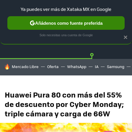
Ya puedes ver más de Xataka MX en Google
Añádenos como fuente preferida
OFERTAS
GUÍA DE COMPRAS
MERCADO LIBRE
AMAZON
Solo necesitas una cuenta de Google
×
HOY SE HABLA DE
Mercado Libre
Oferta
WhatsApp
IA
Samsung
Huawei Pura 80 con más del 55%
de descuento por Cyber Monday;
triple cámara y carga de 66W