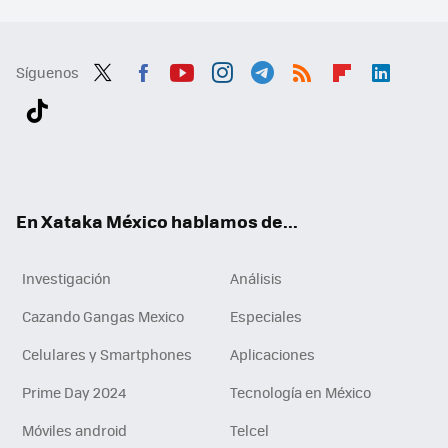
Síguenos
Twit
Fac
You
Inst
Tele
RSS
Flip
Link
ter
ebo
tub
agr
gra
boa
edI
Tikt
ok
e
am
m
rd
n
ok
En Xataka México hablamos de...
Investigación
Análisis
Cazando Gangas Mexico
Especiales
Celulares y Smartphones
Aplicaciones
Prime Day 2024
Tecnología en México
Móviles android
Telcel