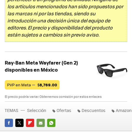
los artículos mencionados han sido propuestos por
las marcas ni por las tiendas, siendo su
introducción una decisión única del equipo de
editores. El precio y disponibilidad del producto
están sujetos a cambios sin previo aviso.
Ray-Ban Meta Wayfarer (Gen 2)
disponibles en México
PVP en Meta —
$
8,769.00
El precio podría variar. Obtenemos comisión por estos enlaces
TEMAS
Selección
Ofertas
Descuentos
Amazon
FACEBOOK
TWITTER
FLIPBOARD
E-
WHATSAPP