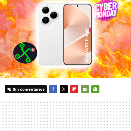
Sin comentarios
FACEBOOK
TWITTER
FLIPBOARD
E-
WHATSAPP
MAIL