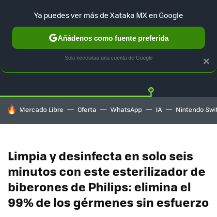
Ya puedes ver más de Xataka MX en Google
Añádenos como fuente preferida
OFERTAS
GUÍA DE COMPRAS
MERCADO LIBRE
AMAZON
Solo necesitas una cuenta de Google
×
HOY SE HABLA DE
Mercado Libre
Oferta
WhatsApp
IA
Nintendo Swi
Limpia y desinfecta en solo seis
minutos con este esterilizador de
biberones de Philips: elimina el
99% de los gérmenes sin esfuerzo