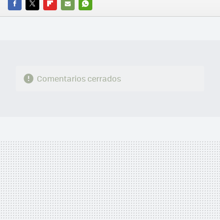
FACEBOOK
TWITTER
FLIPBOARD
E-
WHATSAPP
MAIL
Comentarios cerrados