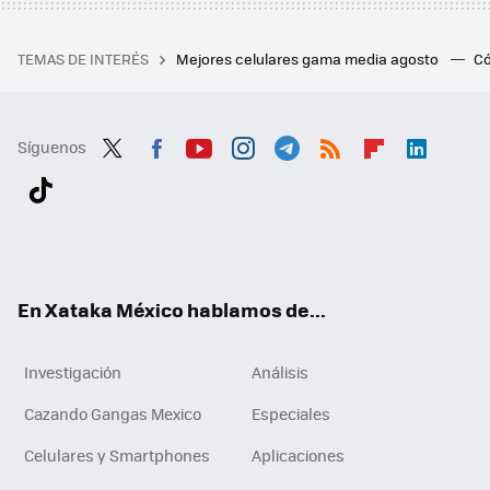
TEMAS DE INTERÉS
Mejores celulares gama media agosto
Có
Síguenos
Twit
Fac
You
Inst
Tele
RSS
Flip
Link
ter
ebo
tub
agr
gra
boa
edI
Tikt
ok
e
am
m
rd
n
ok
En Xataka México hablamos de...
Investigación
Análisis
Cazando Gangas Mexico
Especiales
Celulares y Smartphones
Aplicaciones