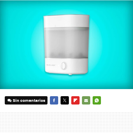
Sin comentarios
FACEBOOK
TWITTER
FLIPBOARD
E-
WHATSAPP
MAIL