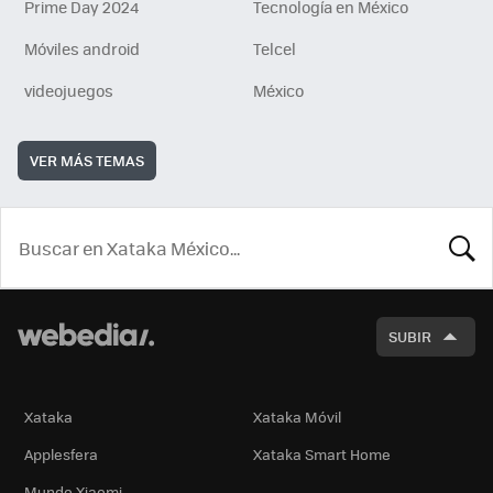
Prime Day 2024
Tecnología en México
Móviles android
Telcel
videojuegos
México
VER MÁS TEMAS
BUSCA
SUBIR
Xataka
Xataka Móvil
Applesfera
Xataka Smart Home
Mundo Xiaomi