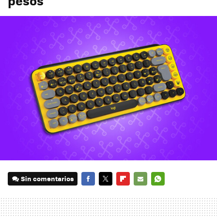
pesos
Sin comentarios
FACEBOOK
TWITTER
FLIPBOARD
E-
WHATSAPP
MAIL