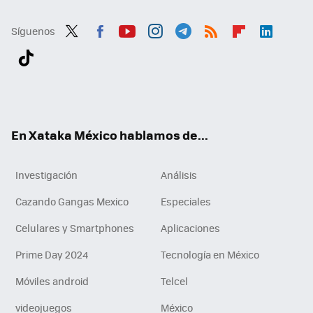
Síguenos
Twit
Fac
You
Inst
Tele
RSS
Flip
Link
ter
ebo
tub
agr
gra
boa
edI
Tikt
ok
e
am
m
rd
n
ok
En Xataka México hablamos de...
Investigación
Análisis
Cazando Gangas Mexico
Especiales
Celulares y Smartphones
Aplicaciones
Prime Day 2024
Tecnología en México
Móviles android
Telcel
videojuegos
México