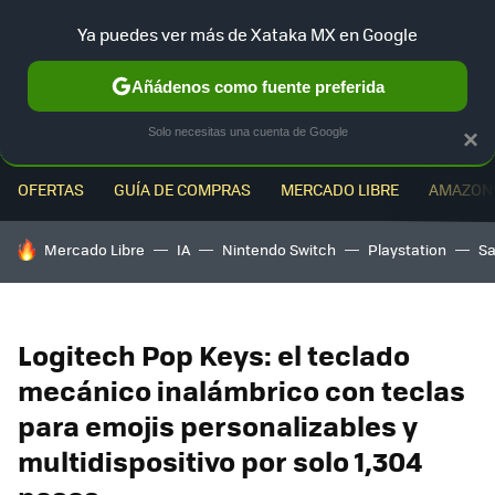
Ya puedes ver más de Xataka MX en Google
MENÚ
NUEVO
Añádenos como fuente preferida
Solo necesitas una cuenta de Google
×
OFERTAS
GUÍA DE COMPRAS
MERCADO LIBRE
AMAZON
HOY SE HABLA DE
Mercado Libre
IA
Nintendo Switch
Playstation
S
Logitech Pop Keys: el teclado
mecánico inalámbrico con teclas
para emojis personalizables y
multidispositivo por solo 1,304