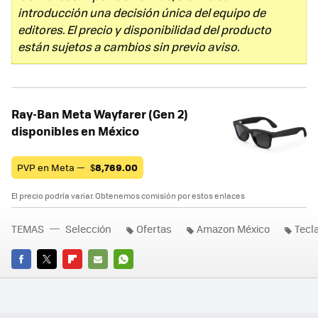
introducción una decisión única del equipo de
editores. El precio y disponibilidad del producto
están sujetos a cambios sin previo aviso.
Ray-Ban Meta Wayfarer (Gen 2)
disponibles en México
PVP en Meta —
$
8,769.00
El precio podría variar. Obtenemos comisión por estos enlaces
TEMAS
Selección
Ofertas
Amazon México
Tecl
FACEBOOK
TWITTER
FLIPBOARD
E-
WHATSAPP
MAIL