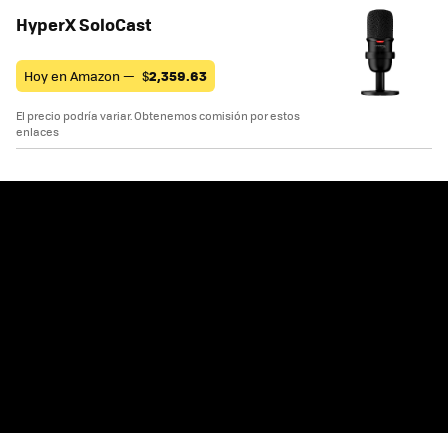
HyperX SoloCast
Hoy en Amazon —
$
2,359.63
El precio podría variar. Obtenemos comisión por estos
enlaces