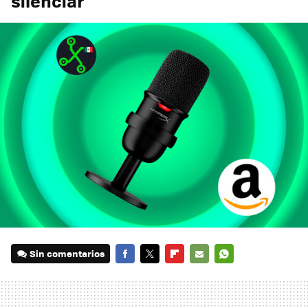
silenciar
Sin comentarios
FACEBOOK
TWITTER
FLIPBOARD
E-
WHATSAPP
MAIL