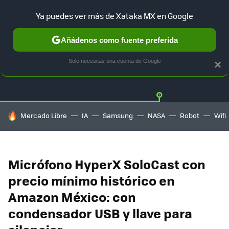
Ya puedes ver más de Xataka MX en Google
Añádenos como fuente preferida
OFERTAS
GUÍA DE COMPRAS
MERCADO LIBRE
AMAZON
Solo necesitas una cuenta de Google
×
HOY SE HABLA DE
Mercado Libre
IA
Samsung
NASA
Robot
Wifi
Micrófono HyperX SoloCast con
precio mínimo histórico en
Amazon México: con
condensador USB y llave para