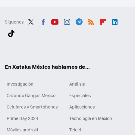
Síguenos
Twit
Fac
You
Inst
Tele
RSS
Flip
Link
ter
ebo
tub
agr
gra
boa
edI
Tikt
ok
e
am
m
rd
n
ok
En Xataka México hablamos de...
Investigación
Análisis
Cazando Gangas Mexico
Especiales
Celulares y Smartphones
Aplicaciones
Prime Day 2024
Tecnología en México
Móviles android
Telcel