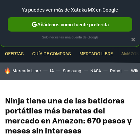
Ya puedes ver más de Xataka MX en Google
MENÚ
NUEVO
Añádenos como fuente preferida
Solo necesitas una cuenta de Google
×
OFERTAS
GUÍA DE COMPRAS
MERCADO LIBRE
AMAZON
HOY SE HABLA DE
Mercado Libre
IA
Samsung
NASA
Robot
Wifi
Ninja tiene una de las batidoras
portátiles más baratas del
mercado en Amazon: 670 pesos y
meses sin intereses