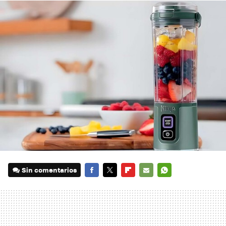
Sin comentarios
FACEBOOK
TWITTER
FLIPBOARD
E-
WHATSAPP
MAIL