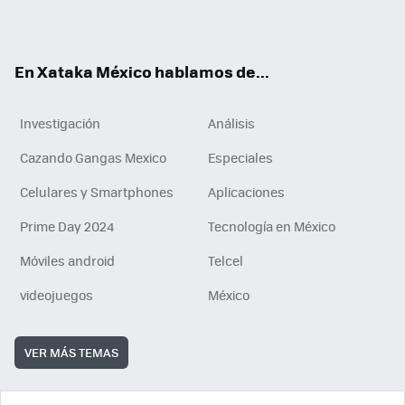
ok
e
am
m
rd
n
ok
En Xataka México hablamos de...
Investigación
Análisis
Cazando Gangas Mexico
Especiales
Celulares y Smartphones
Aplicaciones
Prime Day 2024
Tecnología en México
Móviles android
Telcel
videojuegos
México
VER MÁS TEMAS