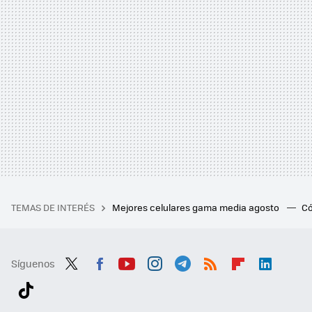
TEMAS DE INTERÉS
Mejores celulares gama media agosto
Có
Síguenos
Twit
Fac
You
Inst
Tele
RSS
Flip
Link
ter
ebo
tub
agr
gra
boa
edI
Tikt