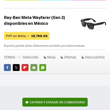
Ray-Ban Meta Wayfarer (Gen 2)
disponibles en México
PVP en Meta —
$
8,769.00
El precio podría variar. Obtenemos comisión por estos enlaces
TEMAS
Selección
Ninja
Ofertas
Descuentos
FACEBOOK
TWITTER
FLIPBOARD
E-
WHATSAPP
MAIL
ENTRAR Y ENVIAR UN COMENTARIO