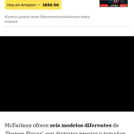
Hoy en Amazon —
$
850.00
El precio podría variar. Obtenemos comisión por estos
enlaces
McFarlane ofrece
seis modelos diferentes
de
'Demon Slayer', con distintos precios y tamaños,