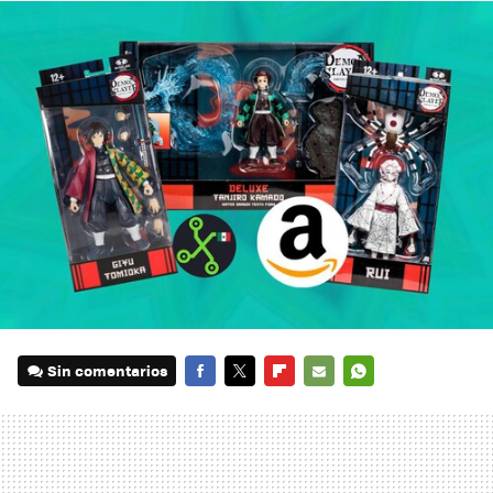
Sin comentarios
FACEBOOK
TWITTER
FLIPBOARD
E-
WHATSAPP
MAIL