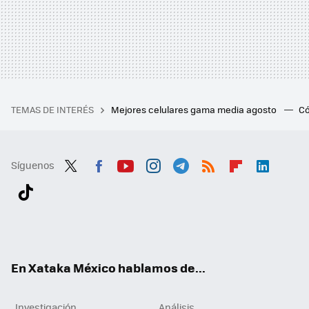
TEMAS DE INTERÉS
Mejores celulares gama media agosto
Có
Síguenos
Twit
Fac
You
Inst
Tele
RSS
Flip
Link
ter
ebo
tub
agr
gra
boa
edI
Tikt
ok
e
am
m
rd
n
ok
En Xataka México hablamos de...
Investigación
Análisis