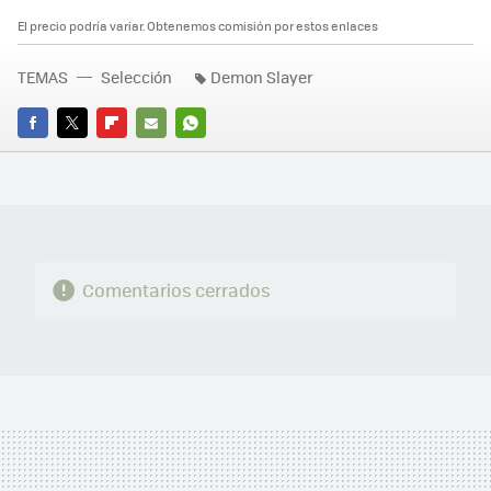
El precio podría variar. Obtenemos comisión por estos enlaces
TEMAS
Selección
Demon Slayer
FACEBOOK
TWITTER
FLIPBOARD
E-
WHATSAPP
MAIL
Comentarios cerrados