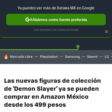
Ya puedes ver más de Xataka MX en Google
Añádenos como fuente preferida
OFERTAS
GUÍA DE COMPRAS
MERCADO LIBRE
AMAZON
Solo necesitas una cuenta de Google
×
HOY SE HABLA DE
Mercado Libre
Playstation
Samsung
Xiaomi
LG
Las nuevas figuras de colección
de 'Demon Slayer' ya se pueden
comprar en Amazon México
desde los 499 pesos