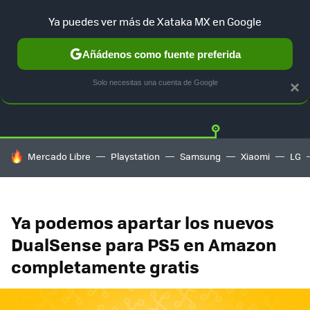
Ya puedes ver más de Xataka MX en Google
Añádenos como fuente preferida
OFERTAS
GUÍA DE COMPRAS
MERCADO LIBRE
AMAZON
Solo necesitas una cuenta de Google
×
HOY SE HABLA DE
Mercado Libre
Playstation
Samsung
Xiaomi
LG
Ya podemos apartar los nuevos
DualSense para PS5 en Amazon
completamente gratis