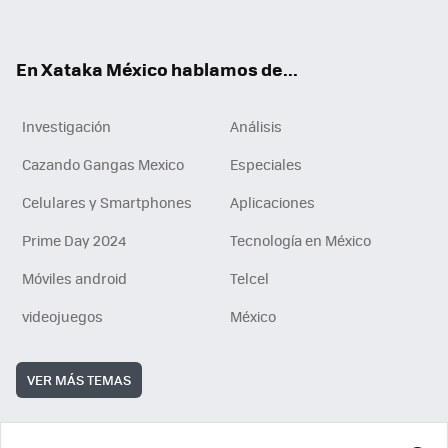
ok
e
am
m
rd
n
ok
En Xataka México hablamos de...
Investigación
Análisis
Cazando Gangas Mexico
Especiales
Celulares y Smartphones
Aplicaciones
Prime Day 2024
Tecnología en México
Móviles android
Telcel
videojuegos
México
VER MÁS TEMAS