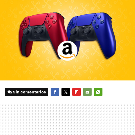
Sin comentarios
FACEBOOK
TWITTER
FLIPBOARD
E-
WHATSAPP
MAIL