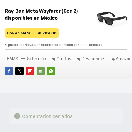
Ray-Ban Meta Wayfarer (Gen 2)
disponibles en México
Hoy en Meta —
$
8,769.00
El precio podría variar. Obtenemos comisión por estos enlaces
TEMAS
Selección
Ofertas
Descuentos
Amazon
FACEBOOK
TWITTER
FLIPBOARD
E-
WHATSAPP
MAIL
Comentarios cerrados