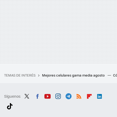
TEMAS DE INTERÉS
Mejores celulares gama media agosto
Có
Síguenos
Twit
Fac
You
Inst
Tele
RSS
Flip
Link
ter
ebo
tub
agr
gra
boa
edI
Tikt