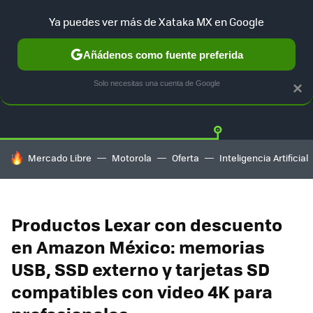
Ya puedes ver más de Xataka MX en Google
Añádenos como fuente preferida
OFERTAS
GUÍA DE COMPRAS
MERCADO LIBRE
AMAZON
Solo necesitas una cuenta de Google
×
HOY SE HABLA DE
Mercado Libre
Motorola
Oferta
Inteligencia Artificial
Productos Lexar con descuento
en Amazon México: memorias
USB, SSD externo y tarjetas SD
compatibles con video 4K para