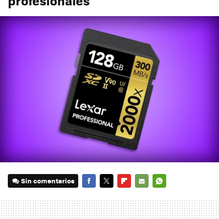
profesionales
Sin comentarios
FACEBOOK
TWITTER
FLIPBOARD
E-
WHATSAPP
MAIL