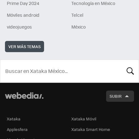
Prime Day 2024
Tecnología en México
Móviles android
Telcel
videojuegos
México
VER MÁS TEMAS
BUSCA
SUBIR
Xataka
Xataka Móvil
Applesfera
Xataka Smart Home