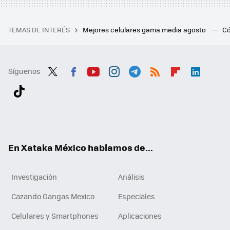
TEMAS DE INTERÉS
Mejores celulares gama media agosto
Có
Síguenos
Twit
Fac
You
Inst
Tele
RSS
Flip
Link
ter
ebo
tub
agr
gra
boa
edI
Tikt
ok
e
am
m
rd
n
ok
En Xataka México hablamos de...
Investigación
Análisis
Cazando Gangas Mexico
Especiales
Celulares y Smartphones
Aplicaciones