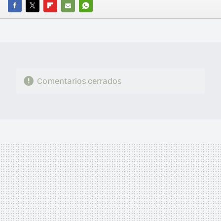
FACEBOOK
TWITTER
FLIPBOARD
E-
WHATSAPP
MAIL
Comentarios cerrados