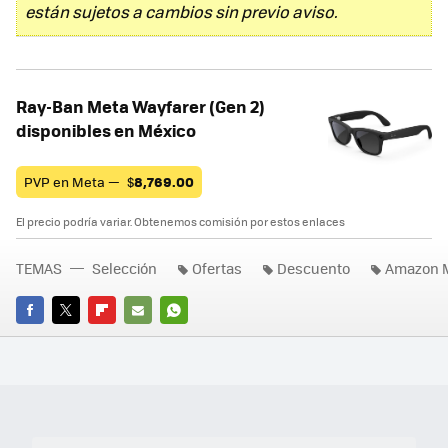
están sujetos a cambios sin previo aviso.
Ray-Ban Meta Wayfarer (Gen 2)
disponibles en México
PVP en Meta —
$
8,769.00
El precio podría variar. Obtenemos comisión por estos enlaces
TEMAS
Selección
Ofertas
Descuento
Amazon 
FACEBOOK
TWITTER
FLIPBOARD
E-
WHATSAPP
MAIL