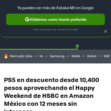
Ya puedes ver más de Xataka MX en Google
Añádenos como fuente preferida
OFERTAS
GUÍA DE COMPRAS
MERCADO LIBRE
AMAZON
Solo necesitas una cuenta de Google
×
HOY SE HABLA DE
Mercado Libre
IA
Samsung
NASA
Robot
Wifi
PS5 en descuento desde 10,400
pesos aprovechando el Happy
Weekend de HSBC en Amazon
México con 12 meses sin