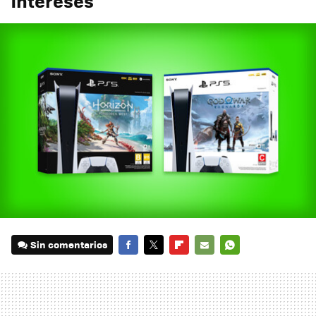
intereses
Sin comentarios
FACEBOOK
TWITTER
FLIPBOARD
E-
WHATSAPP
MAIL