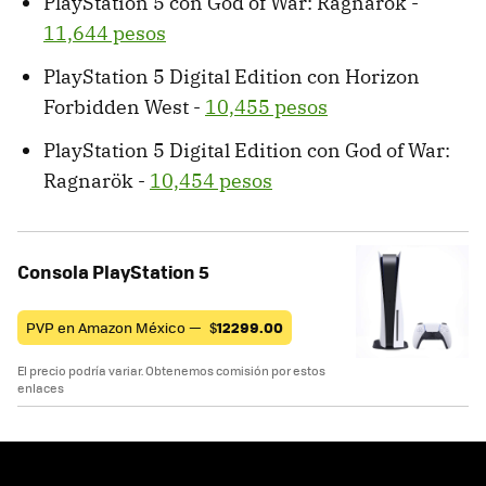
PlayStation 5 con God of War: Ragnarök -
11,644 pesos
PlayStation 5 Digital Edition con Horizon
Forbidden West -
10,455 pesos
PlayStation 5 Digital Edition con God of War:
Ragnarök -
10,454 pesos
Consola PlayStation 5
PVP en Amazon México —
$
12299.00
El precio podría variar. Obtenemos comisión por estos
enlaces