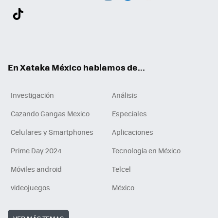
Twit
Fac
You
Inst
Tele
RSS
Flip
Link
ter
ebo
tub
agr
gra
boa
edI
Tikt
ok
e
am
m
rd
n
ok
En Xataka México hablamos de...
Investigación
Análisis
Cazando Gangas Mexico
Especiales
Celulares y Smartphones
Aplicaciones
Prime Day 2024
Tecnología en México
Móviles android
Telcel
videojuegos
México