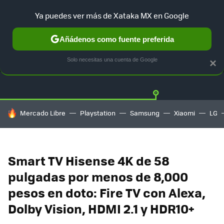
Ya puedes ver más de Xataka MX en Google
Añádenos como fuente preferida
OFERTAS
GUÍA DE COMPRAS
MERCADO LIBRE
AMAZON
Solo necesitas una cuenta de Google
×
HOY SE HABLA DE
Mercado Libre
Playstation
Samsung
Xiaomi
LG
Smart TV Hisense 4K de 58
pulgadas por menos de 8,000
pesos en doto: Fire TV con Alexa,
Dolby Vision, HDMI 2.1 y HDR10+