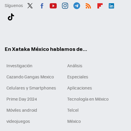
Síguenos
Twit
Fac
You
Inst
Tele
RSS
Flip
Link
ter
ebo
tub
agr
gra
boa
edI
Tikt
ok
e
am
m
rd
n
ok
En Xataka México hablamos de...
Investigación
Análisis
Cazando Gangas Mexico
Especiales
Celulares y Smartphones
Aplicaciones
Prime Day 2024
Tecnología en México
Móviles android
Telcel
videojuegos
México