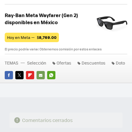
Ray-Ban Meta Wayfarer (Gen 2)
disponibles en México
Hoy en Meta —
$
8,769.00
El precio podría variar. Obtenemos comisión por estos enlaces
TEMAS
Selección
Ofertas
Descuentos
Doto
FACEBOOK
TWITTER
FLIPBOARD
E-
WHATSAPP
MAIL
Comentarios cerrados