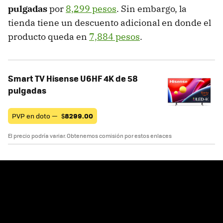
pulgadas
por
8,299 pesos
. Sin embargo, la
tienda tiene un descuento adicional en donde el
producto queda en
7,884 pesos
.
Smart TV Hisense U6HF 4K de 58
pulgadas
PVP en doto —
$
8299.00
El precio podría variar. Obtenemos comisión por estos enlaces