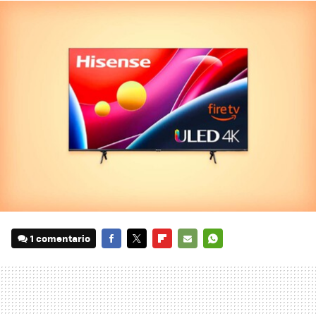
1 comentario
FACEBOOK
TWITTER
FLIPBOARD
E-
WHATSAPP
MAIL