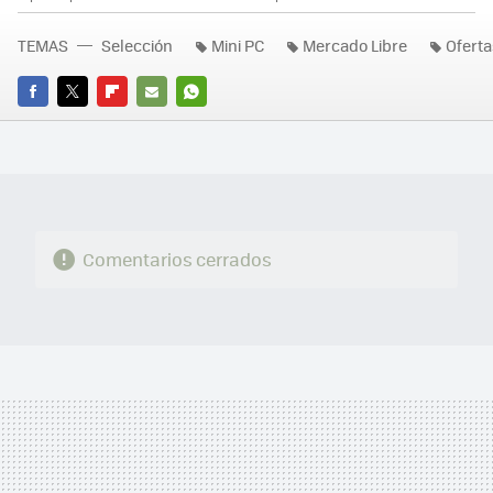
TEMAS
Selección
Mini PC
Mercado Libre
Oferta
FACEBOOK
TWITTER
FLIPBOARD
E-
WHATSAPP
MAIL
Comentarios cerrados