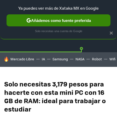
Ya puedes ver más de Xataka MX en Google
Añádenos como fuente preferida
OFERTAS
GUÍA DE COMPRAS
MERCADO LIBRE
AMAZON
Solo necesitas una cuenta de Google
×
HOY SE HABLA DE
Mercado Libre
IA
Samsung
NASA
Robot
Wifi
Solo necesitas 3,179 pesos para
hacerte con esta mini PC con 16
GB de RAM: ideal para trabajar o
estudiar