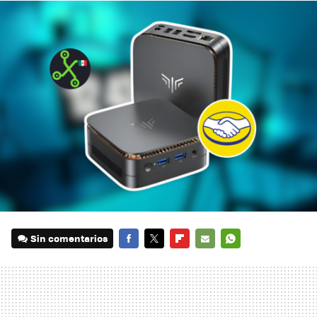
Sin comentarios
FACEBOOK
TWITTER
FLIPBOARD
E-
WHATSAPP
MAIL