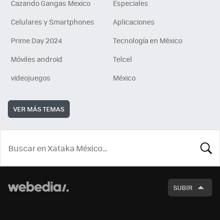
Cazando Gangas Mexico
Especiales
Celulares y Smartphones
Aplicaciones
Prime Day 2024
Tecnología en México
Móviles android
Telcel
videojuegos
México
VER MÁS TEMAS
BUSCA
SUBIR