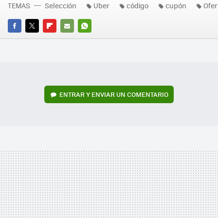
TEMAS
Selección
Uber
código
cupón
Ofer
FACEBOOK
TWITTER
FLIPBOARD
E-
WHATSAPP
MAIL
ENTRAR Y ENVIAR UN COMENTARIO