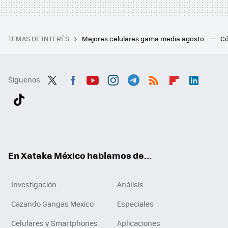
TEMAS DE INTERÉS
Mejores celulares gama media agosto
Có
Síguenos
Twit
Fac
You
Inst
Tele
RSS
Flip
Link
ter
ebo
tub
agr
gra
boa
edI
Tikt
ok
e
am
m
rd
n
ok
En Xataka México hablamos de...
Investigación
Análisis
Cazando Gangas Mexico
Especiales
Celulares y Smartphones
Aplicaciones