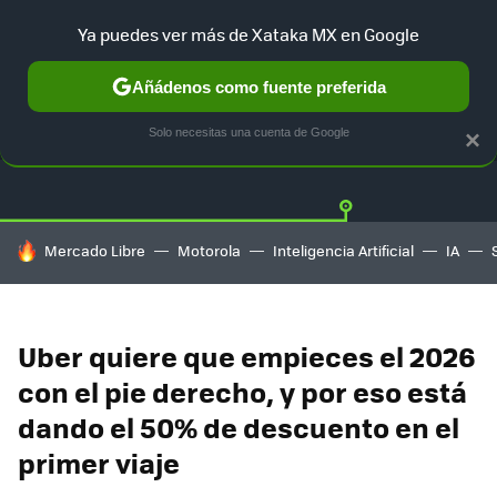
Ya puedes ver más de Xataka MX en Google
Añádenos como fuente preferida
OFERTAS
GUÍA DE COMPRAS
MERCADO LIBRE
AMAZON
Solo necesitas una cuenta de Google
×
HOY SE HABLA DE
Mercado Libre
Motorola
Inteligencia Artificial
IA
Uber quiere que empieces el 2026
con el pie derecho, y por eso está
dando el 50% de descuento en el
primer viaje