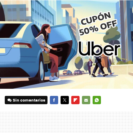
Sin comentarios
FACEBOOK
TWITTER
FLIPBOARD
E-
WHATSAPP
MAIL