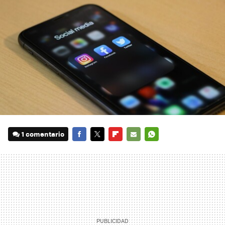
1 comentario
FACEBOOK
TWITTER
FLIPBOARD
E-
WHATSAPP
MAIL