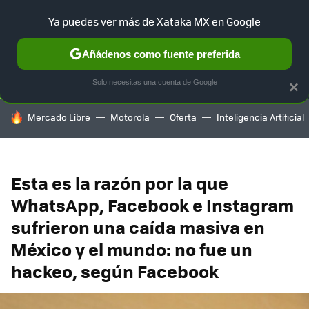
Ya puedes ver más de Xataka MX en Google
SELECCIÓN
GAMING
HOME
AUTO
TERRITORIO SAM
Añádenos como fuente preferida
Solo necesitas una cuenta de Google
×
HOY SE HABLA DE
Mercado Libre
Motorola
Oferta
Inteligencia Artificial
Esta es la razón por la que
WhatsApp, Facebook e Instagram
sufrieron una caída masiva en
México y el mundo: no fue un
hackeo, según Facebook