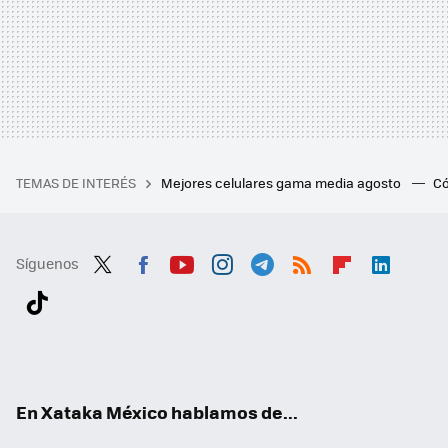
TEMAS DE INTERÉS
Mejores celulares gama media agosto
Có
Síguenos
Twit
Fac
You
Inst
Tele
RSS
Flip
Link
ter
ebo
tub
agr
gra
boa
edI
Tikt
ok
e
am
m
rd
n
ok
En Xataka México hablamos de...