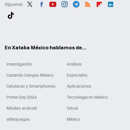
Síguenos
Twit
Fac
You
Inst
Tele
RSS
Flip
Link
ter
ebo
tub
agr
gra
boa
edI
Tikt
ok
e
am
m
rd
n
ok
En Xataka México hablamos de...
Investigación
Análisis
Cazando Gangas Mexico
Especiales
Celulares y Smartphones
Aplicaciones
Prime Day 2024
Tecnología en México
Móviles android
Telcel
videojuegos
México