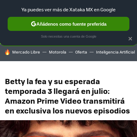
Ya puedes ver más de Xataka MX en Google
SELECCIÓN
GAMING
HOME
AUTO
TERRITORIO SAM
Añádenos como fuente preferida
Solo necesitas una cuenta de Google
×
HOY SE HABLA DE
Mercado Libre
Motorola
Oferta
Inteligencia Artificial
Betty la fea y su esperada
temporada 3 llegará en julio:
Amazon Prime Video transmitirá
en exclusiva los nuevos episodios