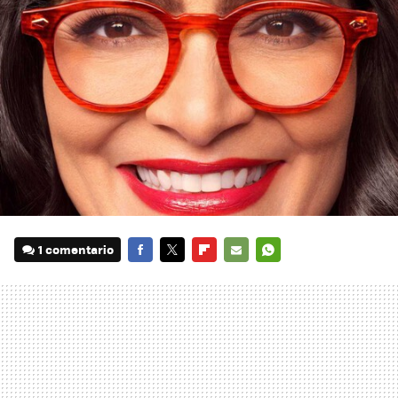
1 comentario
FACEBOOK
TWITTER
FLIPBOARD
E-
WHATSAPP
MAIL