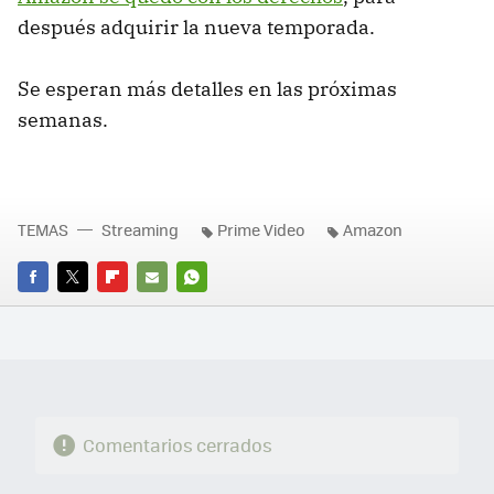
después adquirir la nueva temporada.
Se esperan más detalles en las próximas
semanas.
TEMAS
Streaming
Prime Video
Amazon
FACEBOOK
TWITTER
FLIPBOARD
E-
WHATSAPP
MAIL
Comentarios cerrados