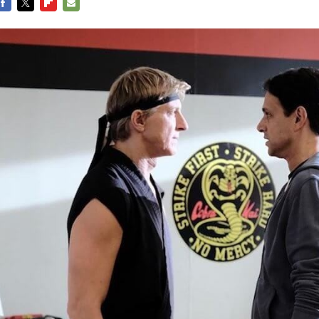
FACEBOOK
TWITTER
FLIPBOARD
E-
MAIL