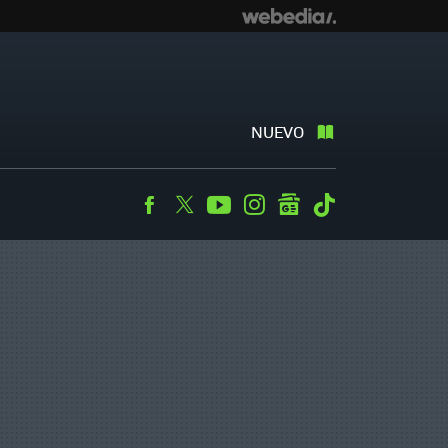
NUEVO
Facebook
Twitter
Youtube
Instagram
googlenews
Tiktok