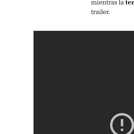
mientras la
te
trailer.