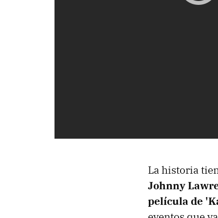
La historia ti
Johnny Lawren
película de 'K
eventos que va