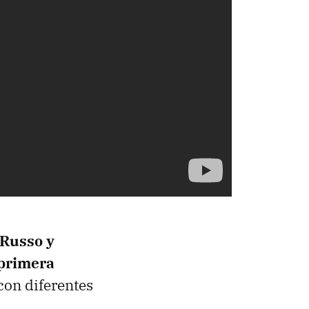
aRusso y
 primera
con diferentes