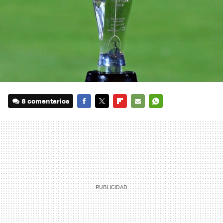
8 comentarios
FACEBOOK
TWITTER
FLIPBOARD
E-
WHATSAPP
MAIL