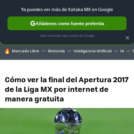
Ya puedes ver más de Xataka MX en Google
SELECCIÓN
GAMING
HOME
AUTO
TERRITORIO SAM
Añádenos como fuente preferida
Solo necesitas una cuenta de Google
×
HOY SE HABLA DE
Mercado Libre
Motorola
Inteligencia Artificial
IA
Cómo ver la final del Apertura 2017
de la Liga MX por internet de
manera gratuita