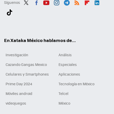
Síguenos
Twit
Fac
You
Inst
Tele
RSS
Flip
Link
ter
ebo
tub
agr
gra
boa
edI
Tikt
ok
e
am
m
rd
n
ok
En Xataka México hablamos de...
Investigación
Análisis
Cazando Gangas Mexico
Especiales
Celulares y Smartphones
Aplicaciones
Prime Day 2024
Tecnología en México
Móviles android
Telcel
videojuegos
México