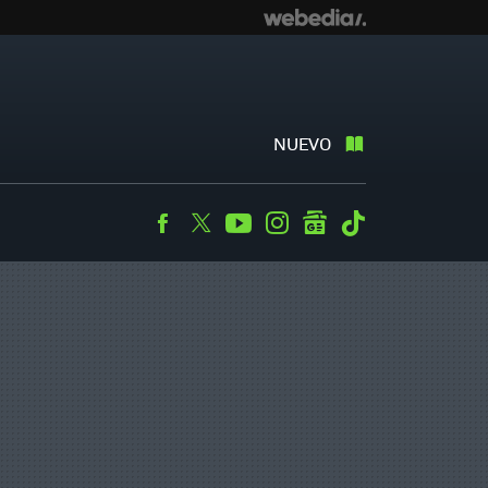
NUEVO
Facebook
Twitter
Youtube
Instagram
googlenews
Tiktok