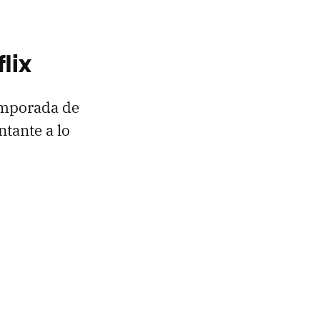
lix
emporada de
ntante a lo