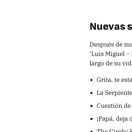
Nuevas se
Después de muc
‘Luis Miguel – 
largo de su vi
Grita, te e
La Serpient
Cuestión de
¡Papá, deja
The Circle: