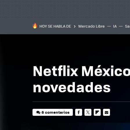
HOY SE HABLA DE
Mercado Libre
IA
Sa
Netflix México
novedades
6 comentarios
FACEBOOK
TWITTER
FLIPBOARD
E-
MAIL