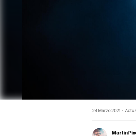
24 Marzo 2021
Actua
MartinPix