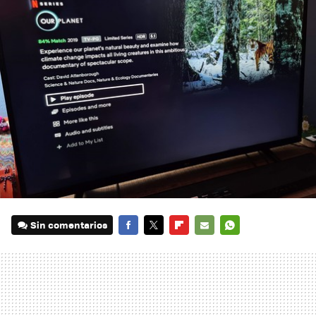
Sin comentarios
FACEBOOK
TWITTER
FLIPBOARD
E-
WHATSAPP
MAIL