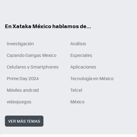
Tikt
ok
e
am
m
rd
n
ok
En Xataka México hablamos de...
Investigación
Análisis
Cazando Gangas Mexico
Especiales
Celulares y Smartphones
Aplicaciones
Prime Day 2024
Tecnología en México
Móviles android
Telcel
videojuegos
México
VER MÁS TEMAS