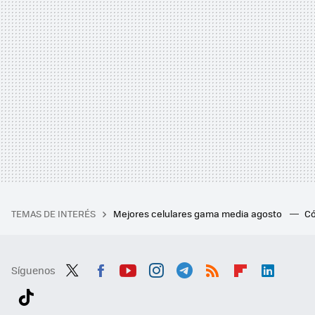
TEMAS DE INTERÉS
Mejores celulares gama media agosto
Có
Síguenos
Twit
Fac
You
Inst
Tele
RSS
Flip
Link
ter
ebo
tub
agr
gra
boa
edI