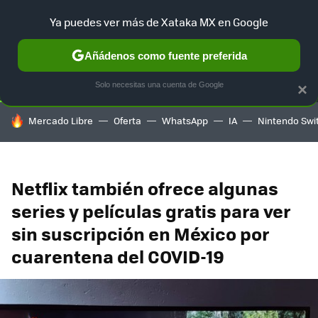
Ya puedes ver más de Xataka MX en Google
SELECCIÓN
GAMING
HOME
AUTO
TERRITORIO SAM
Añádenos como fuente preferida
Solo necesitas una cuenta de Google
×
HOY SE HABLA DE
Mercado Libre
Oferta
WhatsApp
IA
Nintendo Swi
Netflix también ofrece algunas
series y películas gratis para ver
sin suscripción en México por
cuarentena del COVID-19