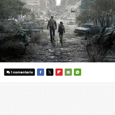
1 comentario
FACEBOOK
TWITTER
FLIPBOARD
E-
WHATSAPP
MAIL