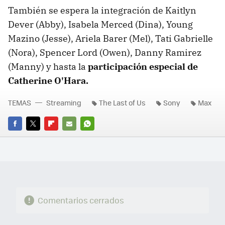
También se espera la integración de Kaitlyn
Dever (Abby), Isabela Merced (Dina), Young
Mazino (Jesse), Ariela Barer (Mel), Tati Gabrielle
(Nora), Spencer Lord (Owen), Danny Ramirez
(Manny) y hasta la
participación especial de
Catherine O'Hara.
TEMAS
Streaming
The Last of Us
Sony
Max
FACEBOOK
TWITTER
FLIPBOARD
E-
WHATSAPP
MAIL
Comentarios cerrados