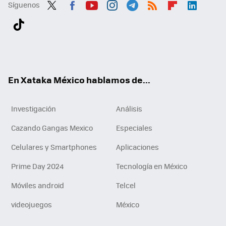
Síguenos
Twit
Fac
You
Inst
Tele
RSS
Flip
Link
ter
ebo
tub
agr
gra
boa
edI
Tikt
ok
e
am
m
rd
n
ok
En Xataka México hablamos de...
Investigación
Análisis
Cazando Gangas Mexico
Especiales
Celulares y Smartphones
Aplicaciones
Prime Day 2024
Tecnología en México
Móviles android
Telcel
videojuegos
México