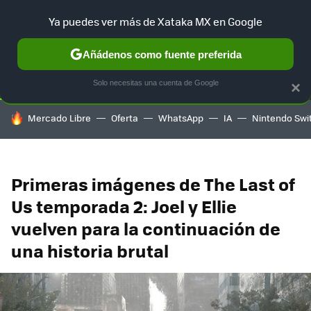
Ya puedes ver más de Xataka MX en Google
SELECCIÓN
GAMING
HOME
AUTO
TERRITORIO SAM
Añádenos como fuente preferida
Solo necesitas una cuenta de Google
×
HOY SE HABLA DE
Mercado Libre
Oferta
WhatsApp
IA
Nintendo Swi
Primeras imágenes de The Last of
Us temporada 2: Joel y Ellie
vuelven para la continuación de
una historia brutal