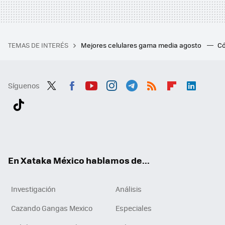
TEMAS DE INTERÉS
Mejores celulares gama media agosto
Có
Síguenos
Twit
Fac
You
Inst
Tele
RSS
Flip
Link
ter
ebo
tub
agr
gra
boa
edI
Tikt
ok
e
am
m
rd
n
ok
En Xataka México hablamos de...
Investigación
Análisis
Cazando Gangas Mexico
Especiales