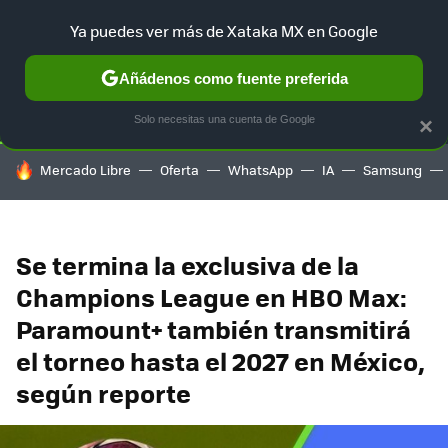
Ya puedes ver más de Xataka MX en Google
SELECCIÓN
GAMING
HOME
AUTO
TERRITORIO SAM
Añádenos como fuente preferida
Solo necesitas una cuenta de Google
×
HOY SE HABLA DE
Mercado Libre
Oferta
WhatsApp
IA
Samsung
Se termina la exclusiva de la
Champions League en HBO Max:
Paramount+ también transmitirá
el torneo hasta el 2027 en México,
según reporte