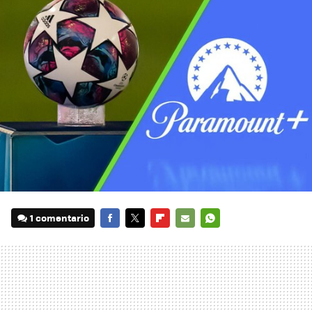
1 comentario
FACEBOOK
TWITTER
FLIPBOARD
E-
WHATSAPP
MAIL