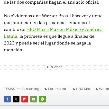
de las dos compañías hagan el anuncio oficial.
No olvidemos que Warner Bros. Discovery tiene
que anunciar en las próximas semanas el
cambio de
HBO Max a Max en México y América
Latina
, la promesa es que llegue a finales de
2023 y puede ser el lugar donde se haga la
mención.
TEMAS
Streaming
Paramount+
HBO Max
Warne
FACEBOOK
TWITTER
FLIPBOARD
E-
WHATSAPP