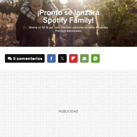
5 comentarios
FACEBOOK
TWITTER
FLIPBOARD
E-
WHATSAPP
MAIL