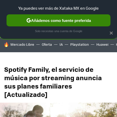
Ya puedes ver más de Xataka MX en Google
SELECCIÓN
GAMING
HOME
AUTO
TERRITORIO SAM
Añádenos como fuente preferida
Solo necesitas una cuenta de Google
×
HOY SE HABLA DE
Mercado Libre
Oferta
IA
Playstation
Huawei
Spotify Family, el servicio de
música por streaming anuncia
sus planes familiares
[Actualizado]