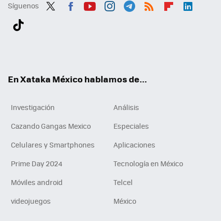
Síguenos
Twit
Fac
You
Inst
Tele
RSS
Flip
Link
ter
ebo
tub
agr
gra
boa
edI
Tikt
ok
e
am
m
rd
n
ok
En Xataka México hablamos de...
Investigación
Análisis
Cazando Gangas Mexico
Especiales
Celulares y Smartphones
Aplicaciones
Prime Day 2024
Tecnología en México
Móviles android
Telcel
videojuegos
México