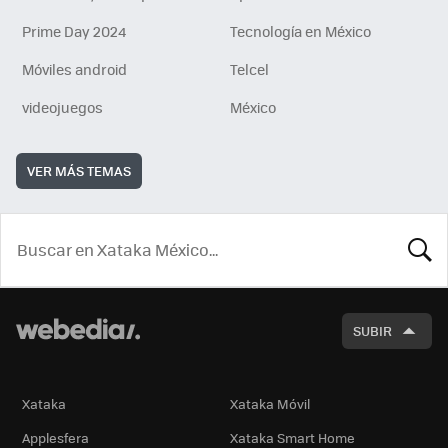
Prime Day 2024
Tecnología en México
Móviles android
Telcel
videojuegos
México
VER MÁS TEMAS
BUSCA
SUBIR
Xataka
Xataka Móvil
Applesfera
Xataka Smart Home