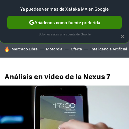
Ya puedes ver más de Xataka MX en Google
SELECCIÓN
GAMING
HOME
AUTO
TERRITORIO SAM
Añádenos como fuente preferida
Solo necesitas una cuenta de Google
×
HOY SE HABLA DE
Mercado Libre
Motorola
Oferta
Inteligencia Artificial
Análisis en video de la Nexus 7