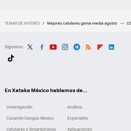
TEMAS DE INTERÉS
Mejores celulares gama media agosto
Có
Síguenos
Twit
Fac
You
Inst
Tele
RSS
Flip
Link
ter
ebo
tub
agr
gra
boa
edI
Tikt
ok
e
am
m
rd
n
ok
En Xataka México hablamos de...
Investigación
Análisis
Cazando Gangas Mexico
Especiales
Celulares y Smartphones
Aplicaciones