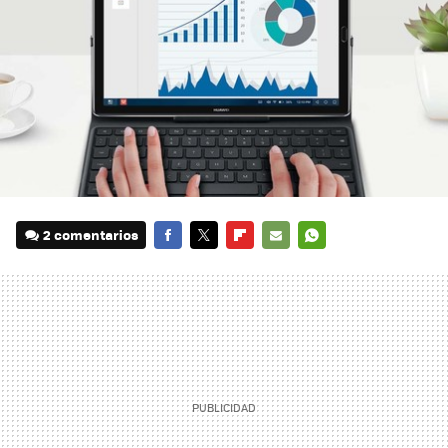
2 comentarios
FACEBOOK
TWITTER
FLIPBOARD
E-
WHATSAPP
MAIL