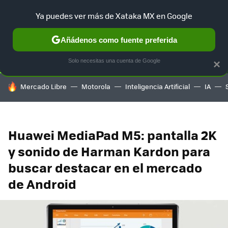
Ya puedes ver más de Xataka MX en Google
SELECCIÓN
GAMING
HOME
AUTO
TERRITORIO SAM
Añádenos como fuente preferida
Solo necesitas una cuenta de Google
×
HOY SE HABLA DE
Mercado Libre
Motorola
Inteligencia Artificial
IA
Huawei MediaPad M5: pantalla 2K
y sonido de Harman Kardon para
buscar destacar en el mercado
de Android