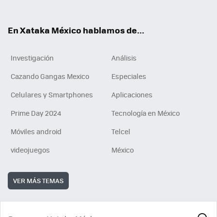
ok
e
am
m
rd
n
ok
En Xataka México hablamos de...
Investigación
Análisis
Cazando Gangas Mexico
Especiales
Celulares y Smartphones
Aplicaciones
Prime Day 2024
Tecnología en México
Móviles android
Telcel
videojuegos
México
VER MÁS TEMAS