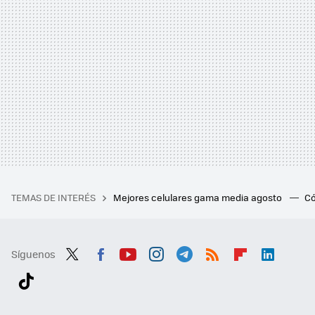
TEMAS DE INTERÉS
Mejores celulares gama media agosto
Có
Síguenos
Twit
Fac
You
Inst
Tele
RSS
Flip
Link
ter
ebo
tub
agr
gra
boa
edI
Tikt