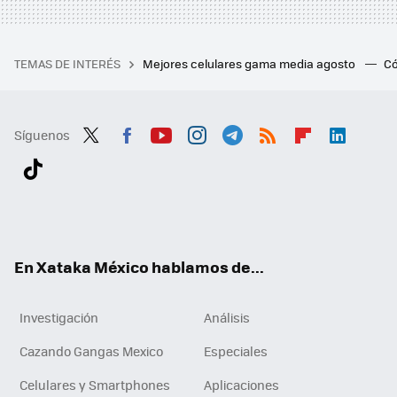
TEMAS DE INTERÉS
Mejores celulares gama media agosto
Có
Síguenos
Twit
Fac
You
Inst
Tele
RSS
Flip
Link
ter
ebo
tub
agr
gra
boa
edI
Tikt
ok
e
am
m
rd
n
ok
En Xataka México hablamos de...
Investigación
Análisis
Cazando Gangas Mexico
Especiales
Celulares y Smartphones
Aplicaciones