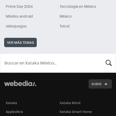
Prime Day 2024
Tecnología en México
Móviles android
México
videojuegos
Telcel
VER MÁS TEMAS
BUSCA
SUBIR
Xataka
Xataka Móvil
Applesfera
Xataka Smart Home