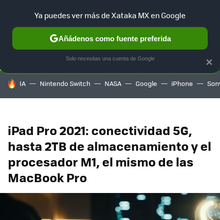
Ya puedes ver más de Xataka MX en Google
SELECCIÓN
GAMING
HOME
AUTO
TERRITORIO SAM
Añádenos como fuente preferida
Solo necesitas una cuenta de Google
×
HOY SE HABLA DE
IA
Nintendo Switch
NASA
Google
iPhone
Son
iPad Pro 2021: conectividad 5G,
hasta 2TB de almacenamiento y el
procesador M1, el mismo de las
MacBook Pro