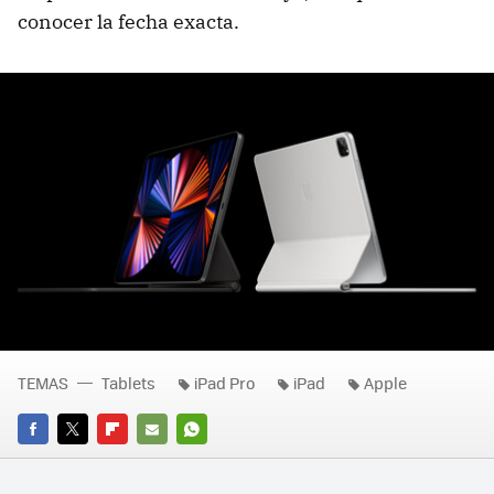
conocer la fecha exacta.
TEMAS
Tablets
iPad Pro
iPad
Apple
FACEBOOK
TWITTER
FLIPBOARD
E-
WHATSAPP
MAIL