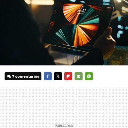
7 comentarios
FACEBOOK
TWITTER
FLIPBOARD
E-
WHATSAPP
MAIL