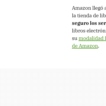
Amazon llegó a
la tienda de l
seguro los se
libros electró
su
modalidad 
de Amazon
.