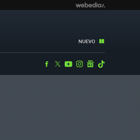
NUEVO
Facebook
Twitter
Youtube
Instagram
googlenews
Tiktok