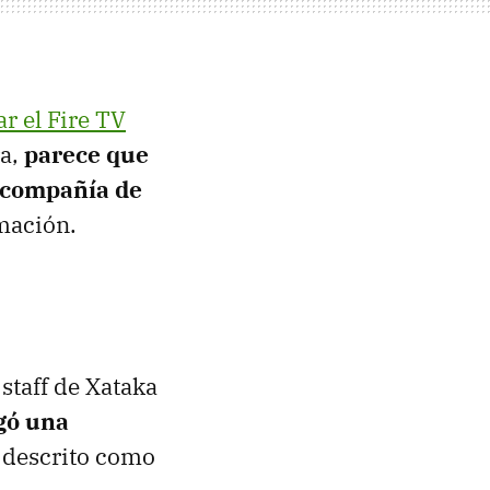
ar el Fire TV
ra,
parece que
a compañía de
rmación.
 staff de Xataka
gó una
 descrito como