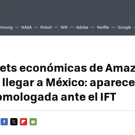
msung
NASA
Robot
Wifi
Adobe
Netflix
Google
lets económicas de Ama
llegar a México: aparece 
omologada ante el IFT
FACEBOOK
TWITTER
FLIPBOARD
E-