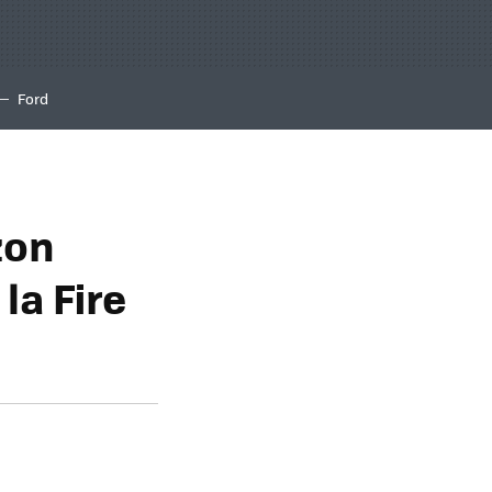
Ford
zon
la Fire