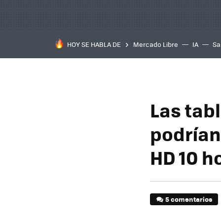
HOY SE HABLA DE
Mercado Libre
IA
Sa
Las tab
podrían 
HD 10 h
5 comentarios