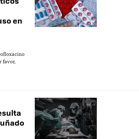
ticos
uso en
rofloxacino
 favor,
esulta
puñado