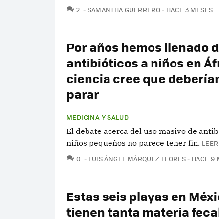
COMENTARIOS
2
SAMANTHA GUERRERO
HACE 3 MESES
Por años hemos llenado 
antibióticos a niños en Áfr
ciencia cree que deberí
parar
MEDICINA Y SALUD
El debate acerca del uso masivo de antib
niños pequeños no parece tener fin.
LEER
COMENTARIOS
0
LUIS ÁNGEL MÁRQUEZ FLORES
HACE 9
Estas seis playas en Méx
tienen tanta materia feca