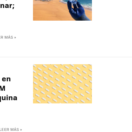
nar;
ER MÁS »
s en
AM
quina
s
LEER MÁS »