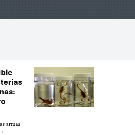
ible
terias
nas:
ro
vas armas
 »