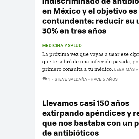
indiscriminado de antibió
en México y el objetivo es
contundente: reducir su 
30% en tres años
MEDICINA Y SALUD
La próxima vez que vayas a usar ese cip
que te sobró de una infección pasada, por
primero consulta a tu médico.
LEER MÁS »
COMENTARIOS
1
STEVE SALDAÑA
HACE 5 AÑOS
Llevamos casi 150 años
extirpando apéndices y r
que nos bastaba con un 
de antibióticos