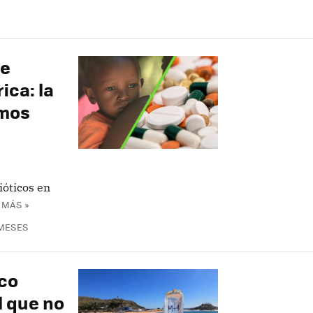
de
ica: la
amos
ióticos en
 MÁS »
 MESES
ico
l que no