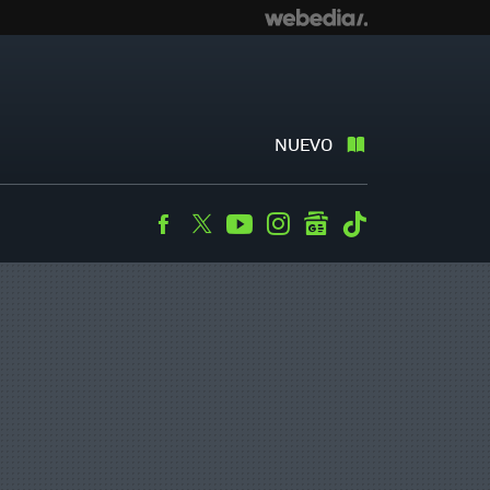
NUEVO
Facebook
Twitter
Youtube
Instagram
googlenews
Tiktok