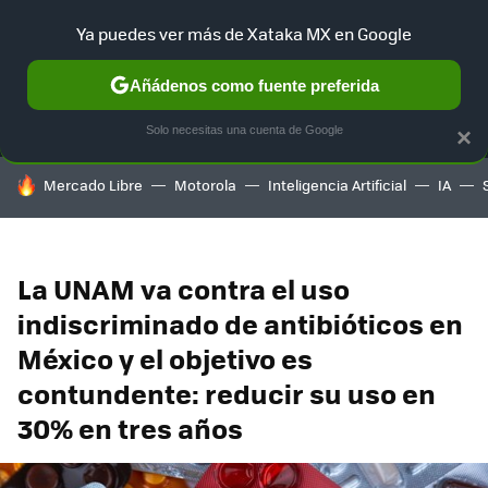
Ya puedes ver más de Xataka MX en Google
MENÚ
NUEVO
Añádenos como fuente preferida
SELECCIÓN
GAMING
HOME
AUTO
TERRITORIO SAM
Solo necesitas una cuenta de Google
×
HOY SE HABLA DE
Mercado Libre
Motorola
Inteligencia Artificial
IA
La UNAM va contra el uso
indiscriminado de antibióticos en
México y el objetivo es
contundente: reducir su uso en
30% en tres años