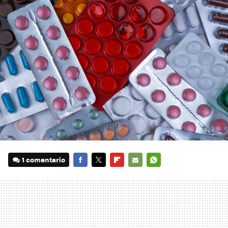
1 comentario
FACEBOOK
TWITTER
FLIPBOARD
E-
WHATSAPP
MAIL