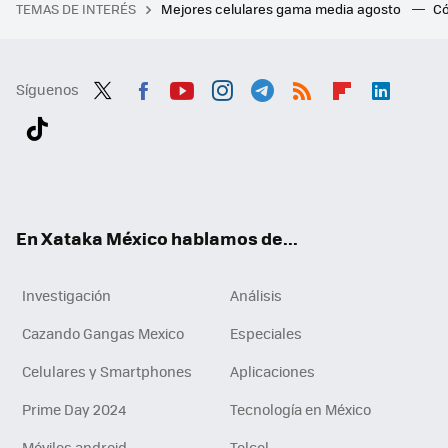
TEMAS DE INTERÉS
Mejores celulares gama media agosto
Có
Síguenos
Twit
Fac
You
Inst
Tele
RSS
Flip
Link
ter
ebo
tub
agr
gra
boa
edI
Tikt
ok
e
am
m
rd
n
ok
En Xataka México hablamos de...
Investigación
Análisis
Cazando Gangas Mexico
Especiales
Celulares y Smartphones
Aplicaciones
Prime Day 2024
Tecnología en México
Móviles android
Telcel