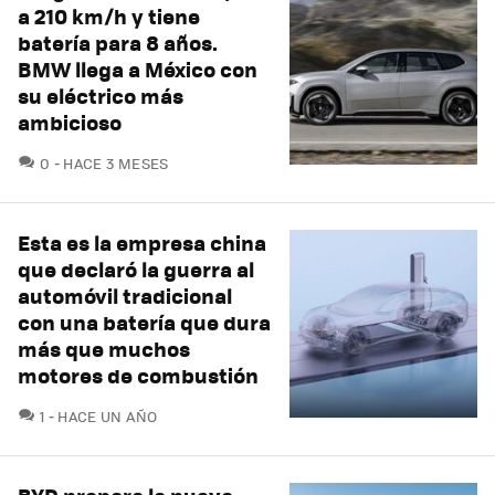
a 210 km/h y tiene
batería para 8 años.
BMW llega a México con
su eléctrico más
ambicioso
COMENTARIOS
0
HACE 3 MESES
Esta es la empresa china
que declaró la guerra al
automóvil tradicional
con una batería que dura
más que muchos
motores de combustión
COMENTARIOS
1
HACE UN AÑO