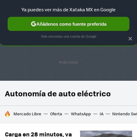
Ya puedes ver más de Xataka MX en Google
MENÚ
NUEVO
Añádenos como fuente preferida
SELECCIÓN
GAMING
HOME
AUTO
TERRITORIO SAM
Solo necesitas una cuenta de Google
×
Autonomía de auto eléctrico
HOY SE HABLA DE
Mercado Libre
Oferta
WhatsApp
IA
Nintendo Sw
Carga en 28 minutos, va