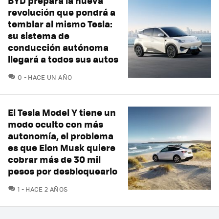
BYD prepara la nueva
revolución que pondrá a
temblar al mismo Tesla:
su sistema de
conducción autónoma
llegará a todos sus autos
COMENTARIOS
0
HACE UN AÑO
El Tesla Model Y tiene un
modo oculto con más
autonomía, el problema
es que Elon Musk quiere
cobrar más de 30 mil
pesos por desbloquearlo
COMENTARIOS
1
HACE 2 AÑOS