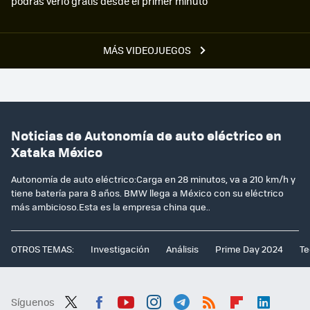
podrás verlo gratis desde el primer minuto
MÁS VIDEOJUEGOS
Noticias de Autonomía de auto eléctrico en
Xataka México
Autonomía de auto eléctrico:Carga en 28 minutos, va a 210 km/h y
tiene batería para 8 años. BMW llega a México con su eléctrico
más ambicioso.Esta es la empresa china que..
OTROS TEMAS:
Investigación
Análisis
Prime Day 2024
Te
Síguenos