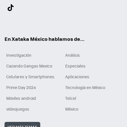
Twit
Fac
You
Inst
Tele
RSS
Flip
Link
ter
ebo
tub
agr
gra
boa
edI
Tikt
ok
e
am
m
rd
n
ok
En Xataka México hablamos de...
Investigación
Análisis
Cazando Gangas Mexico
Especiales
Celulares y Smartphones
Aplicaciones
Prime Day 2024
Tecnología en México
Móviles android
Telcel
videojuegos
México
VER MÁS TEMAS