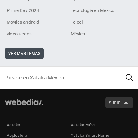
Prime Day 2024
Tecnología en México
Móviles android
Telcel
videojuegos
México
VER MÁS TEMAS
BUSCA
SUBIR
Xataka
Xataka Móvil
Applesfera
Xataka Smart Home