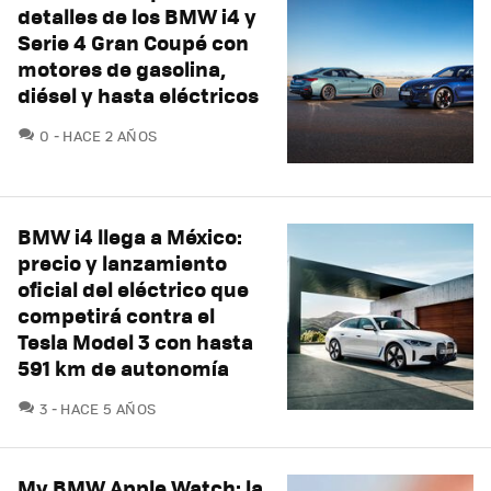
detalles de los BMW i4 y
Serie 4 Gran Coupé con
motores de gasolina,
diésel y hasta eléctricos
COMENTARIOS
0
HACE 2 AÑOS
BMW i4 llega a México:
precio y lanzamiento
oficial del eléctrico que
competirá contra el
Tesla Model 3 con hasta
591 km de autonomía
COMENTARIOS
3
HACE 5 AÑOS
My BMW Apple Watch: la