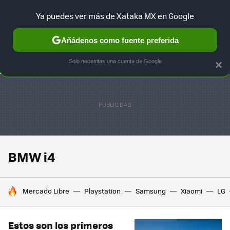
Ya puedes ver más de Xataka MX en Google
SELECCIÓN
GAMING
HOME
AUTO
TERRITORIO SAM
Añádenos como fuente preferida
Solo necesitas una cuenta de Google
×
BMW i4
HOY SE HABLA DE
Mercado Libre
Playstation
Samsung
Xiaomi
LG
Estos son los primeros