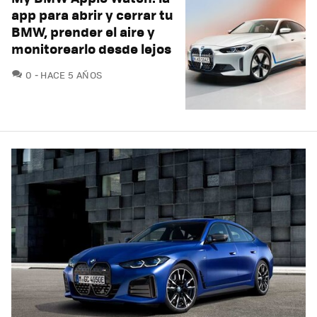
app para abrir y cerrar tu
BMW, prender el aire y
monitorearlo desde lejos
COMENTARIOS
0
HACE 5 AÑOS