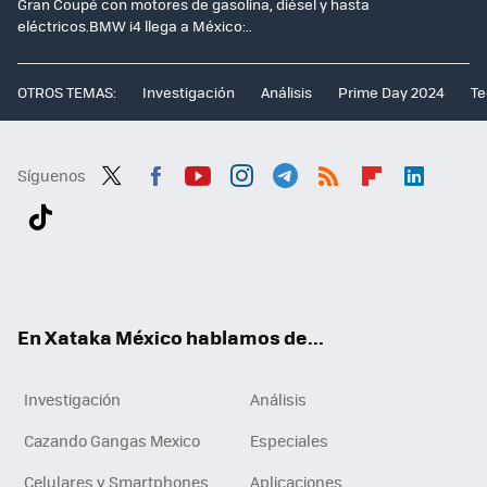
Gran Coupé con motores de gasolina, diésel y hasta
eléctricos.BMW i4 llega a México:..
OTROS TEMAS:
Investigación
Análisis
Prime Day 2024
Te
Síguenos
Twit
Fac
You
Inst
Tele
RSS
Flip
Link
ter
ebo
tub
agr
gra
boa
edI
Tikt
ok
e
am
m
rd
n
ok
En Xataka México hablamos de...
Investigación
Análisis
Cazando Gangas Mexico
Especiales
Celulares y Smartphones
Aplicaciones