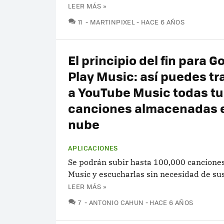
LEER MÁS »
COMENTARIOS
11
MARTINPIXEL
HACE 6 AÑOS
El principio del fin para G
Play Music: así puedes tr
a YouTube Music todas tu
canciones almacenadas e
nube
APLICACIONES
Se podrán subir hasta 100,000 cancione
Music y escucharlas sin necesidad de sus
LEER MÁS »
COMENTARIOS
7
ANTONIO CAHUN
HACE 6 AÑOS