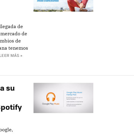
llegada de
 mercado de
ambios de
mana tenemos
LEER MÁS »
a su
potify
oogle,