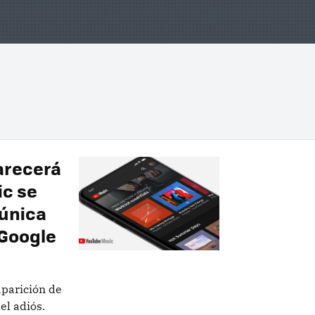
arecerá
ic se
 única
 Google
parición de
el adiós.