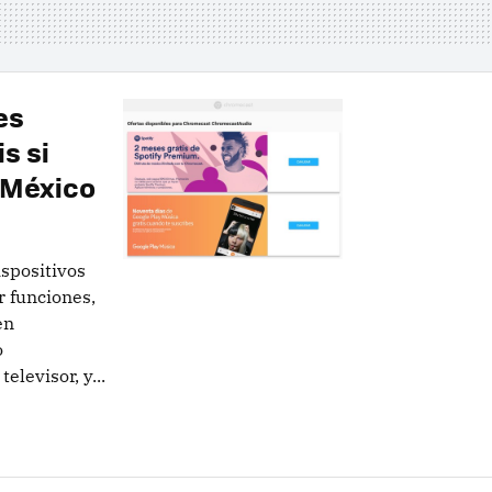
es
s si
 México
spositivos
r funciones,
en
o
levisor, y...