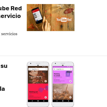
Tube Red
servicio
 servicios
 su
la