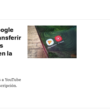
oogle
ansferir
s
n la
s a YouTube
cripción.