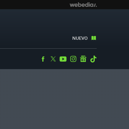
NUEVO
Facebook
Twitter
Youtube
Instagram
googlenews
Tiktok