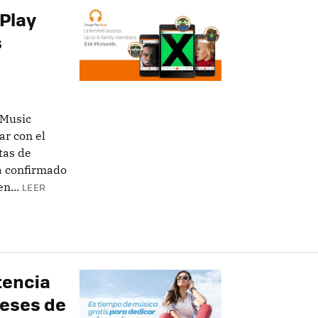
 Play
s
 Music
ar con el
tas de
a confirmado
n...
LEER
tencia
meses de